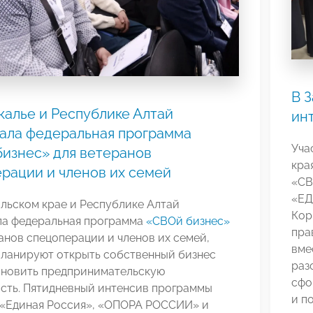
В 
калье и Республике Алтай
ин
ала федеральная программа
Уча
изнес» для ветеранов
кра
рации и членов их семей
«СВ
«ЕД
льском крае и Республике Алтай
Кор
ла федеральная программа
«СВОй бизнес»
пра
анов спецоперации и членов их семей,
вме
планируют открыть собственный бизнес
раз
бновить предпринимательскую
сфо
ость. Пятидневный интенсив программы
и п
 «Единая Россия», «ОПОРА РОССИИ» и