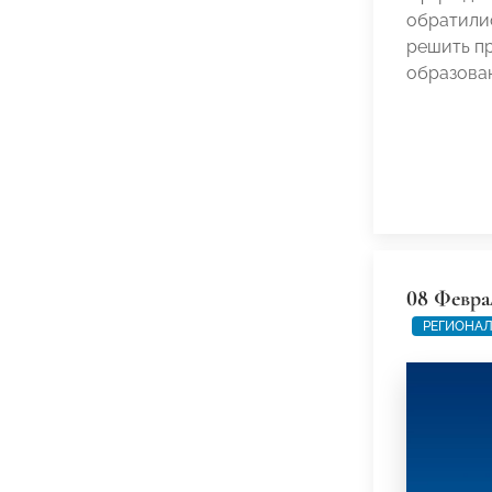
обратили
решить п
образован
08 Февра
РЕГИОНАЛ