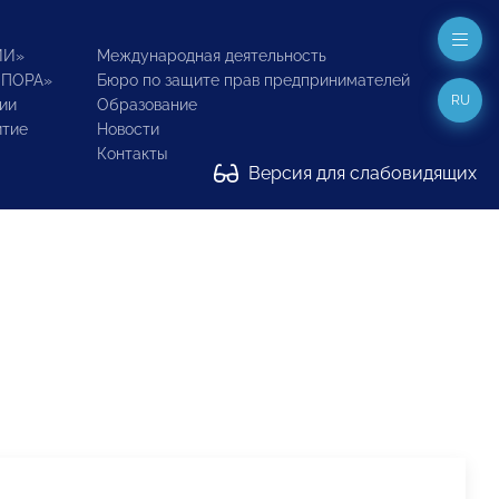
ИИ»
Международная деятельность
ОПОРА»
Бюро по защите прав предпринимателей
RU
ии
Образование
итие
Новости
Контакты
Версия для слабовидящих