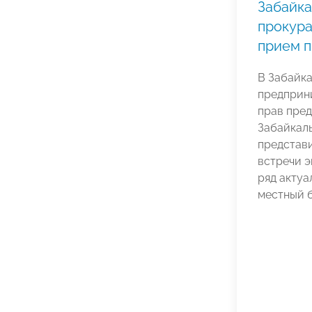
Забайк
прокура
прием 
В Забайк
предприн
прав пре
Забайкал
представ
встречи 
ряд актуа
местный б