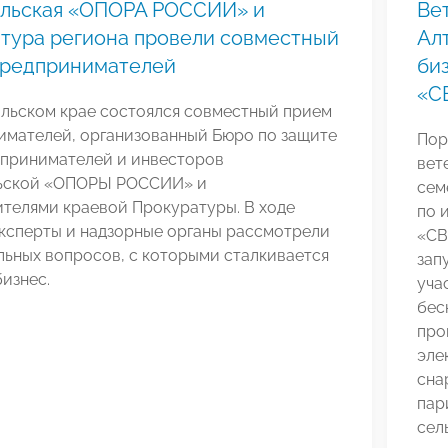
альская «ОПОРА РОССИИ» и
Ве
тура региона провели совместный
Ал
предпринимателей
би
«С
альском крае состоялся совместный прием
имателей, организованный Бюро по защите
Пор
дпринимателей и инвесторов
вет
ьской «ОПОРЫ РОССИИ» и
сем
ителями краевой Прокуратуры. В ходе
по 
эксперты и надзорные органы рассмотрели
«СВ
льных вопросов, с которыми сталкивается
зап
изнес.
уча
бес
про
эле
сна
пар
сел