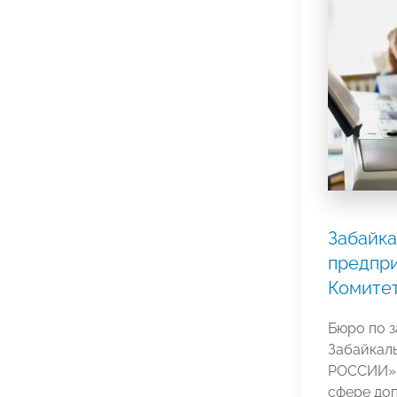
Забайк
предпри
Комитет
Бюро по 
Забайкал
РОССИИ» 
сфере до