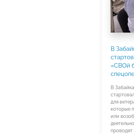
В Забай
стартов
«СВОй б
спецопе
В Забайка
стартова
для ветер
которые 
или возо
деятельн
проводят