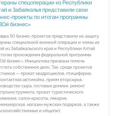
тераны спецоперации из Республики
тай и Забайкалья представили свои
знес-проекты по итогам программы
ВОй бизнес»
ядка 50 бизнес-проектов представили на защиту
ераны специальной военной операции и члены их
ей из Забайкальского края и Республики Алтай
итогам прохождения федеральной программы
Ой бизнес». Инициатива призвана помочь
устить собственное дело. Так, среди проектов
стников — прокат квадроциклов, птицеферма,
контактная автомойка, прием вторсырья,
изводство сыра, гостевые домики, ремонт
ктроинструмента, прокат туристического
ряжения, салон красоты, пекарня,
икмахерская, магазин мужских подарков, а также
ьскохозяйственные и общепит.