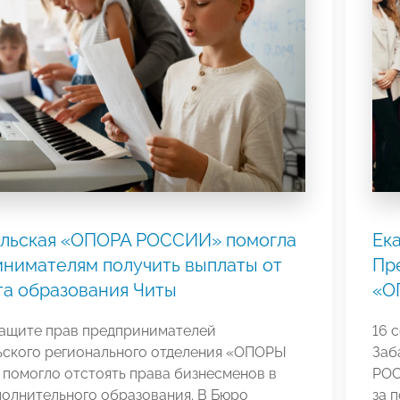
альская «ОПОРА РОССИИ» помогла
Ек
нимателям получить выплаты от
Пр
а образования Читы
«О
защите прав предпринимателей
16 
ьского регионального отделения «ОПОРЫ
Заб
помогло отстоять права бизнесменов в
РОС
полнительного образования. В Бюро
за 