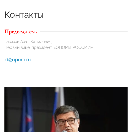
Контакты
Председатель
Газизов Азат Халилович,
Первый вице-президент «ОПОРЫ РОССИИ»
id@opora.ru