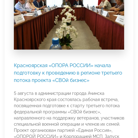
Красноярская «ОПОРА РОССИИ» начала
подготовку к проведению в регионе третьего
потока проекта «СВОй бизнес»
5 августа в администрации города Ачинска
Красноярского края состоялась рабочая встреча,
посвященная подготовке к старту третьего потока
федеральной программы «СВОй бизнес»,
направленного на поддержку ветеранов, участников
специальной военной операции и членов их семей.
Проект организован партией «Единая Россия»,
«ОПОРОЙ РОССИИ» и Корпорацией МСП. Запуск