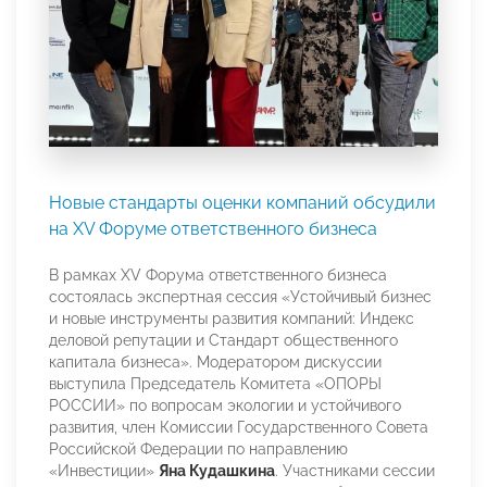
Новые стандарты оценки компаний обсудили
на XV Форуме ответственного бизнеса
В рамках XV Форума ответственного бизнеса
состоялась экспертная сессия «Устойчивый бизнес
и новые инструменты развития компаний: Индекс
деловой репутации и Стандарт общественного
капитала бизнеса». Модератором дискуссии
выступила Председатель Комитета «ОПОРЫ
РОССИИ» по вопросам экологии и устойчивого
развития, член Комиссии Государственного Совета
Российской Федерации по направлению
«Инвестиции»
Яна Кудашкина
. Участниками сессии