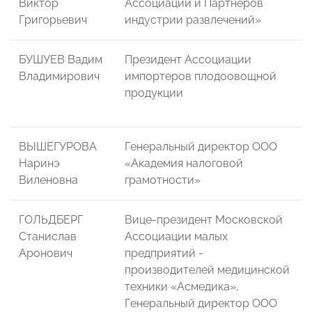
Виктор
Ассоциаций и Партнеров
Григорьевич
индустрии развлечений»
БУШУЕВ Вадим
Президент Ассоциации
Владимирович
импортеров плодоовощной
продукции
ВЫШЕГУРОВА
Генеральный директор ООО
Наринэ
«Академия налоговой
Виленовна
грамотности»
ГОЛЬДБЕРГ
Вице-президент Московской
Станислав
Ассоциации малых
Аронович
предприятий -
производителей медицинской
техники «Асмедика»,
Генеральный директор ООО