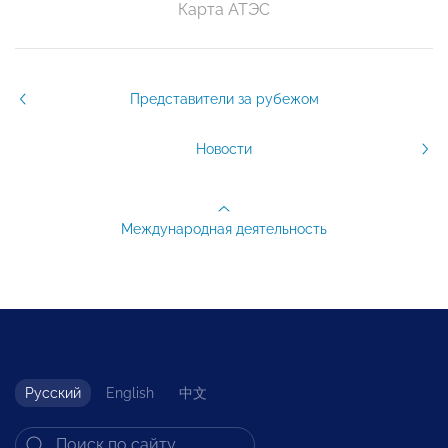
Карта АТЭС
Представители за рубежом
Новости
Международная деятельность
Русский
English
中文