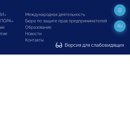
ИИ»
Международная деятельность
ОПОРА»
Бюро по защите прав предпринимателей
RU
ии
Образование
итие
Новости
Контакты
Версия для слабовидящих