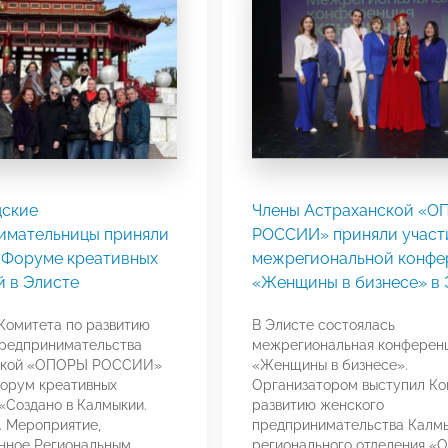
дские
Члены Астраханской «
имательницы приняли
РОССИИ» приняли участ
в Форуме креативных
межрегиональной конфе
й в Элисте
«Женщины в бизнесе» в 
Комитета по развитию
В Элисте состоялась
предпринимательства
межрегиональная конферен
ской «ОПОРЫ РОССИИ»
«Женщины в бизнесе».
орум креативных
Организатором выступил Ко
«Создано в Калмыкии.
развитию женского
. Мероприятие,
предпринимательства Калм
нное Региональным
регионального отделения 