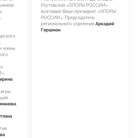
риняли
Ростовской «ОПОРЫ РОССИИ»
ы,
возглавил Вице-президент «ОПОРЫ
,
РОССИИ», Председатель
регионального отделения
Аркадий
Гершман
.
арского
з
и члены
кого
го
»:
ерина
-игры
ющий
оманова
,
тлана
тия
ва
.