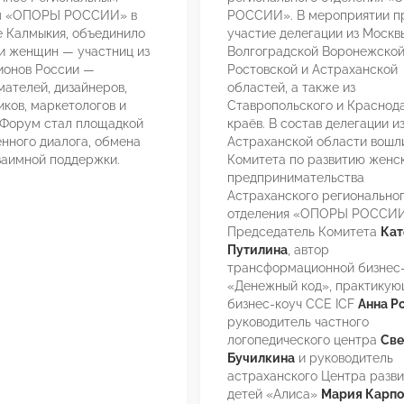
м «ОПОРЫ РОССИИ» в
РОССИИ». В мероприятии п
 Калмыкия, объединило
участие делегации из Москв
и женщин — участниц из
Волгоградской Воронежской
ионов России —
Ростовской и Астраханской
ателей, дизайнеров,
областей, а также из
ков, маркетологов и
Ставропольского и Краснод
 Форум стал площадкой
краёв. В состав делегации и
нного диалога, обмена
Астраханской области вошл
заимной поддержки.
Комитета по развитию женс
предпринимательства
Астраханского регионально
отделения «ОПОРЫ РОССИИ
Председатель Комитета
Кат
Путилина
, автор
трансформационной бизнес
«Денежный код», практику
бизнес-коуч CCE ICF
Анна Р
руководитель частного
логопедического центра
Све
Бучилкина
и руководитель
астраханского Центра разви
детей «Алиса»
Мария Карпо