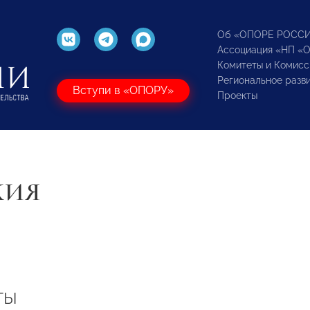
Об «ОПОРЕ РОСС
Ассоциация «НП «
Комитеты и Комисс
Региональное разв
Вступи в «ОПОРУ»
Проекты
КИЯ
ты