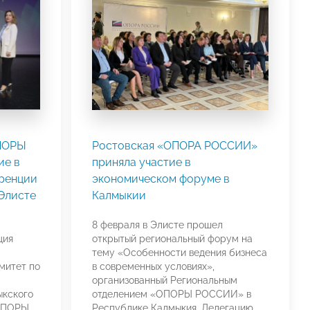
ОПОРЫ
Ростовская «ОПОРА РОССИИ»
ие в
приняла участие в
ренции
экономическом форуме в
Элисте
Калмыкии
8 февраля в Элисте прошел
ция
открытый региональный форум на
тему «Особенности ведения бизнеса
митет по
в современных условиях»,
организованный Региональным
ыкского
отделением «ОПОРЫ РОССИИ» в
«ОПОРЫ
Республике Калмыкия. Делегацию