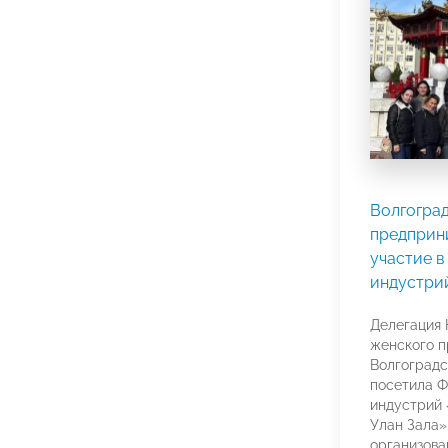
Волгогра
предприн
участие 
индустри
Делегация 
женского 
Волгоград
посетила Ф
индустрий 
Улан Зала»
организова