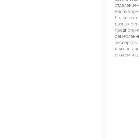
отделение
Республике
более сотн
разных рег
предприним
ремесленни
экспертов.
для насыще
опытом и в