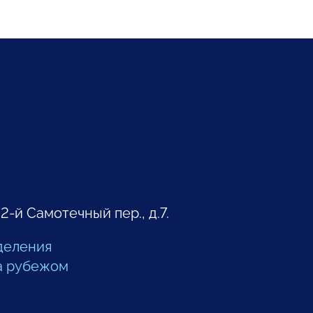
 2-й Самотечный пер., д.7.
деления
а рубежом