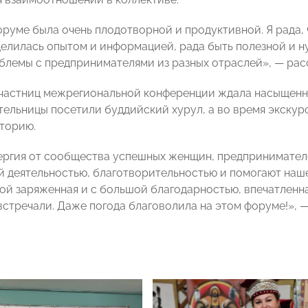
оруме была очень плодотворной и продуктивной. Я рада, 
делилась опытом и информацией, рада быть полезной и 
блемы с предпринимателями из разных отраслей», — рас
участниц межрегиональной конференции ждала насыщенн
ельницы посетили буддийский хурул, а во время экскур
сторию.
ергия от сообщества успешных женщин, предпринимател
 деятельностью, благотворительностью и помогают наше
ой заряженная и с большой благодарностью, впечатленн
встречали. Даже погода благоволила на этом форуме!», 