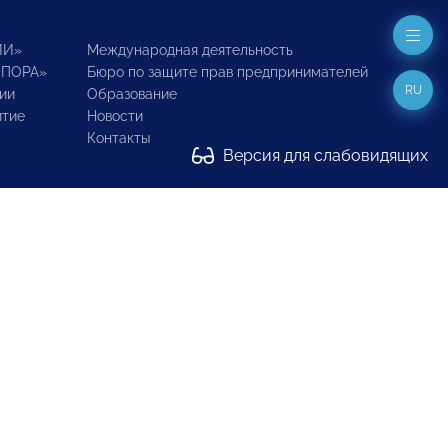
ИИ»
Международная деятельность
ОПОРА»
Бюро по защите прав предпринимателей
RU
ии
Образование
итие
Новости
Контакты
Версия для слабовидящих