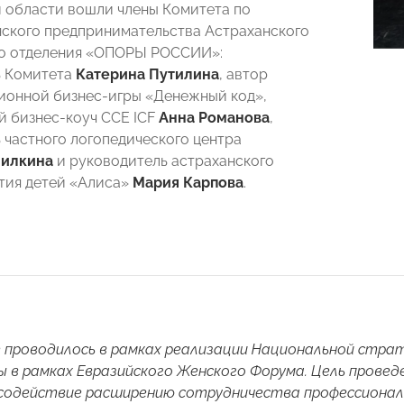
 области вошли члены Комитета по
ского предпринимательства Астраханского
го отделения «ОПОРЫ РОССИИ»:
ь Комитета
Катерина Путилина
, автор
онной бизнес-игры «Денежный код»,
 бизнес-коуч CCE ICF
Анна Романова
,
 частного логопедического центра
чилкина
и руководитель астраханского
тия детей «Алиса»
Мария Карпова
.
проводилось в рамках реализации Национальной страт
ды в рамках Евразийского Женского Форума. Цель прове
 содействие расширению сотрудничества профессионал