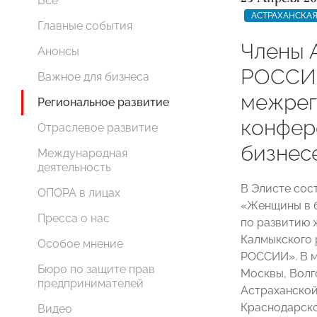
Все
АСТРАХАНСКАЯ
Главные события
Члены 
Анонсы
РОССИИ
Важное для бизнеса
межрег
Региональное развитие
конфер
Отраслевое развитие
бизнес
Международная
деятельность
В Элисте сос
ОПОРА в лицах
«Женщины в б
Пресса о нас
по развитию 
Калмыкского 
Особое мнение
РОССИИ». В м
Бюро по защите прав
Москвы, Волг
предпринимателей
Астраханской
Краснодарско
Видео