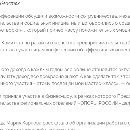
областях.
нференции обсудили возможности сотрудничества, мех
ельства и социальных инициатив и договорились о созд
етворкинг, который принес массу положительных эмоций
 Комитета по развитию женского предпринимательств
сказала участницам конференции об эффективных инвест
ного дохода с каждым годом всё больше становится акту
лучать доход все прекрасно знают. А как сделать так, чт
нного участия – этому посвящен мой мастер-класс», — о
т приняла участие в бизнес-шоу, в рамках которого Пре
ельства региональных отделений «ОПОРЫ РОССИИ» дели
дь, Мария Карпова рассказала об организации работы в 
 взаимоотношений в коллективе.