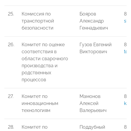
25.
Комиссия по
Бояров
8-
транспортной
Александр
st
безопасности
Геннадьевич
26.
Комитет по оценке
Гузов Евгений
8-
соответствия в
Викторович
tor
области сварочного
производства и
родственных
процессов
27.
Комитет по
Мамонов
8-
инновационным
Алексей
kai
технологиям
Валерьевич
28.
Комитет по
Поддубный
8-9