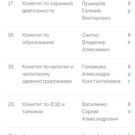
17.
Комитет по охранной
Пушкарёв
8-
деятельности
Евгений
pev
Викторович
18.
Комитет по
Снитко
8-
образованию
Владимир
inf
Алексеевич
19.
Комитет по налогам и
Гомзякова
8-9
налоговому
Александра
a.g
администрированию
Константиновна
cen
20.
Комитет по ВЭД и
Василенко
8-
таможне
Сергей
Va
Александрович