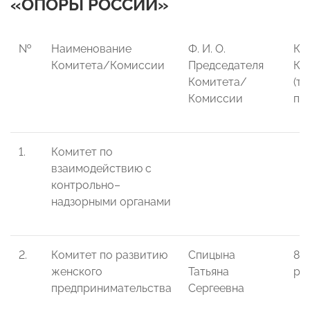
«ОПОРЫ РОССИИ»
№
Наименование
Ф. И. О.
Ко
Комитета/Комиссии
Председателя
Ко
Комитета/
(т
Комиссии
поч
1.
Комитет по
взаимодействию с
контрольно–
надзорными органами
2.
Комитет по развитию
Спицына
8-
женского
Татьяна
pk
предпринимательства
Сергеевна