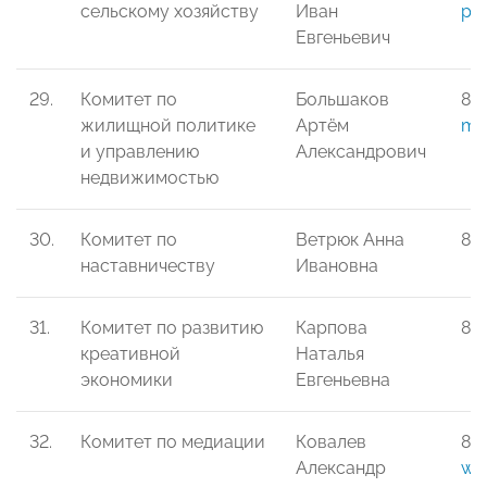
сельскому хозяйству
Иван
po
Евгеньевич
29.
Комитет по
Большаков
8-
жилищной политике
Артём
mo
и управлению
Александрович
недвижимостью
30.
Комитет по
Ветрюк Анна
8-
наставничеству
Ивановна
31.
Комитет по развитию
Карпова
8-
креативной
Наталья
экономики
Евгеньевна
32.
Комитет по медиации
Ковалев
8-9
Александр
wa