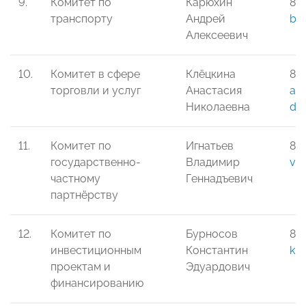
9.
Комитет по
Карюхин
8-
транспорту
Андрей
be
Алексеевич
10.
Комитет в сфере
Клёцкина
8-
торговли и услуг
Анастасия
ana
Николаевна
dv.
11.
Комитет по
Игнатьев
8-9
государственно-
Владимир
vo
частному
Геннадъевич
партнёрству
12.
Комитет по
Бурносов
8-
инвестиционным
Константин
kb
проектам и
Эдуардович
финансированию