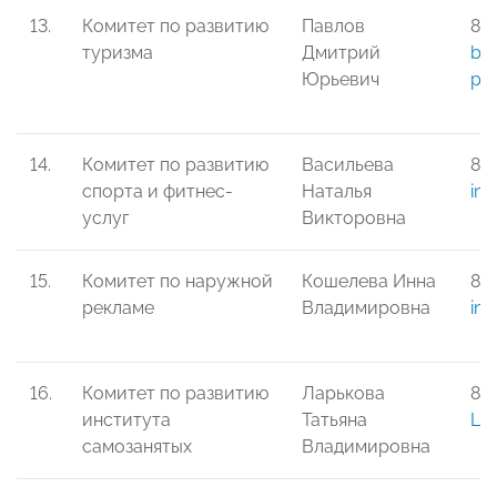
13.
Комитет по развитию
Павлов
8-9
туризма
Дмитрий
bio
Юрьевич
prs
14.
Комитет по развитию
Васильева
8-
спорта и фитнес-
Наталья
ina
услуг
Викторовна
15.
Комитет по наружной
Кошелева Инна
8-
рекламе
Владимировна
in
16.
Комитет по развитию
Ларькова
8-
института
Татьяна
La
самозанятых
Владимировна