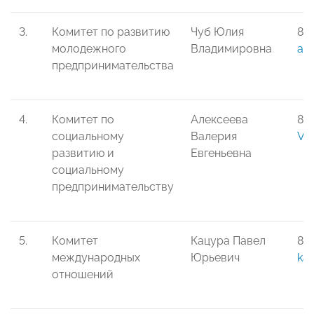
3.
Комитет по развитию
Чуб Юлия
8-
молодежного
Владимировна
and
предпринимательства
4.
Комитет по
Алексеева
8-9
социальному
Валерия
Val
развитию и
Евгеньевна
социальному
предпринимательству
5.
Комитет
Кацура Павел
8-
международных
Юрьевич
kat
отношений