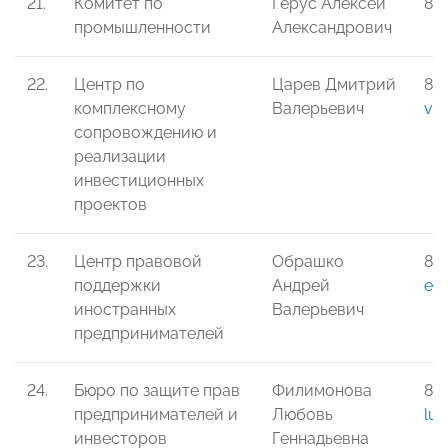
21.
Комитет по
Герус Алексей
8-9
промышленности
Александрович
22.
Центр по
Царев Дмитрий
8-9
комплексному
Валерьевич
vsh
сопровождению и
реализации
инвестиционных
проектов
23.
Центр правовой
Обрашко
8-
поддержки
Андрей
e1
иностранных
Валерьевич
предпринимателей
24.
Бюро по защите прав
Филимонова
8-
предпринимателей и
Любовь
lub
инвесторов
Геннадьевна