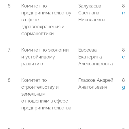
6.
Комитет по
Залукаева
8-
предпринимательству
Светлана
med
в сфере
Николаевна
здравоохранения и
фармацевтики
7.
Комитет по экологии
Евсеева
8-
и устойчивому
Екатерина
ek
развитию
Александровна
8.
Комитет по
Глазков Андрей
8-9
строительству и
Анатольевич
gla
земельным
отношениям в сфере
предпринимательства