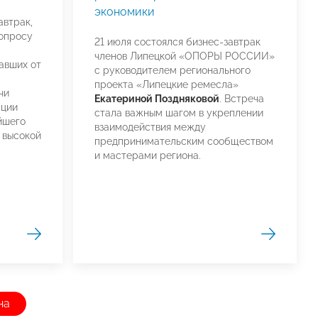
экономики
втрак,
опросу
21 июля состоялся бизнес-завтрак
членов Липецкой «ОПОРЫ РОССИИ»
авших от
с руководителем регионального
проекта «Липецкие ремесла»
чи
Екатериной Поздняковой
. Встреча
ации
стала важным шагом в укреплении
йшего
взаимодействия между
 высокой
предпринимательским сообществом
и мастерами региона.
на