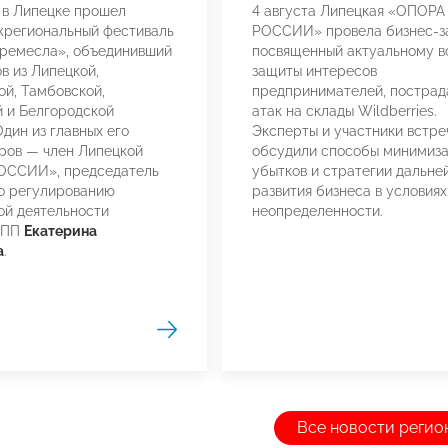
а в Липецке прошел
4 августа Липецкая «ОПОРА
жрегиональный фестиваль
РОССИИ» провела бизнес-за
 ремесла», объединивший
посвященный актуальному в
в из Липецкой,
защиты интересов
й, Тамбовской,
предпринимателей, пострад
 и Белгородской
атак на склады Wildberries.
Один из главных его
Эксперты и участники встре
ров — член Липецкой
обсудили способы минимиз
ССИИ», председатель
убытков и стратегии дальне
о регулированию
развития бизнеса в условиях
й деятельности
неопределенности.
ТПП
Екатерина
а
.
Все новости регио