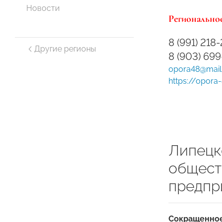
Новости
Региональное
8 (991) 218
Другие регионы
8 (903) 69
opora48@mail
https://opora-
Липецк
общест
предпр
Сокращенное