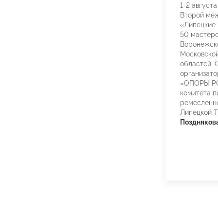
1-2 август
Второй ме
«Липецкие
50 мастеро
Воронежско
Московской
областей. 
организато
«ОПОРЫ РО
комитета п
ремесленно
Липецкой 
Поздняков