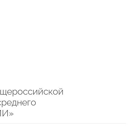
бщероссийской
среднего
ИИ»