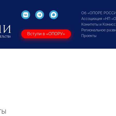
Об «ОПОРЕ РОСС
Ассоциация «НП «
Комитеты и Комисс
Региональное разв
Вступи в «ОПОРУ»
Проекты
ты