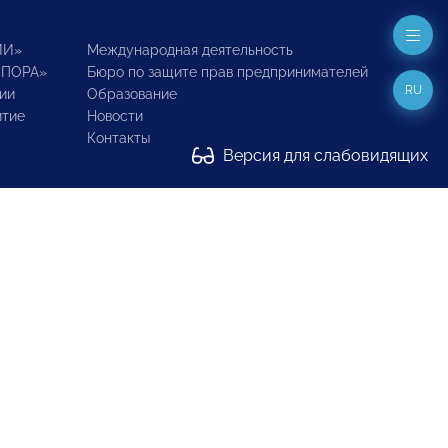
ИИ»
Международная деятельность
ОПОРА»
Бюро по защите прав предпринимателей
RU
ии
Образование
итие
Новости
Контакты
Версия для слабовидящих