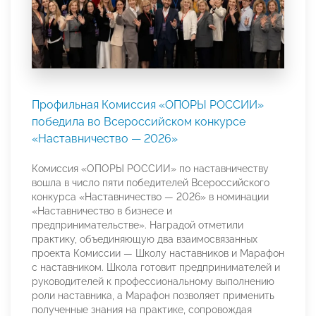
Профильная Комиссия «ОПОРЫ РОССИИ»
победила во Всероссийском конкурсе
«Наставничество — 2026»
Комиссия «ОПОРЫ РОССИИ» по наставничеству
вошла в число пяти победителей Всероссийского
конкурса «Наставничество — 2026» в номинации
«Наставничество в бизнесе и
предпринимательстве». Наградой отметили
практику, объединяющую два взаимосвязанных
проекта Комиссии — Школу наставников и Марафон
с наставником. Школа готовит предпринимателей и
руководителей к профессиональному выполнению
роли наставника, а Марафон позволяет применить
полученные знания на практике, сопровождая