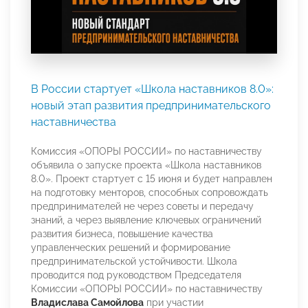
В России стартует «Школа наставников 8.0»:
новый этап развития предпринимательского
наставничества
Комиссия «ОПОРЫ РОССИИ» по наставничеству
объявила о запуске проекта «Школа наставников
8.0». Проект стартует с 15 июня и будет направлен
на подготовку менторов, способных сопровождать
предпринимателей не через советы и передачу
знаний, а через выявление ключевых ограничений
развития бизнеса, повышение качества
управленческих решений и формирование
предпринимательской устойчивости. Школа
проводится под руководством Председателя
Комиссии «ОПОРЫ РОССИИ» по наставничеству
Владислава Самойлова
при участии