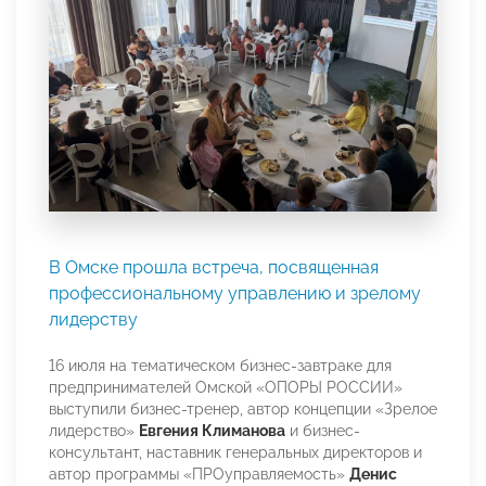
В Омске прошла встреча, посвященная
профессиональному управлению и зрелому
лидерству
16 июля на тематическом бизнес-завтраке для
предпринимателей Омской «ОПОРЫ РОССИИ»
выступили бизнес-тренер, автор концепции «Зрелое
лидерство»
Евгения Климанова
и бизнес-
консультант, наставник генеральных директоров и
автор программы «ПРОуправляемость»
Денис