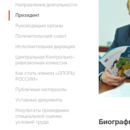
Направления деятельности
Президент
Руководящие органы
Попечительский совет
Исполнительная дирекция
Центральная Контрольно-
ревизионная комиссия
Как стать членом «ОПОРЫ
РОССИИ»
Публичные материалы
Уставные документы
Результаты проведения
специальной оценки
Биограф
условий труда