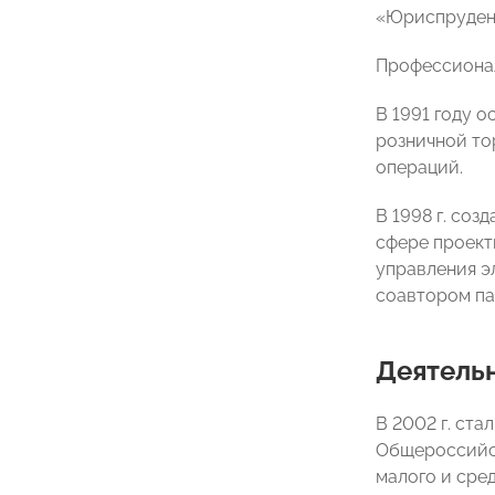
«Юриспруденц
Профессионал
В 1991 году 
розничной то
операций.
В 1998 г. со
сфере проект
управления э
соавтором па
Деятель
В 2002 г. ста
Общероссийс
малого и сре