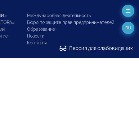
ИИ»
Международная деятельность
ОПОРА»
Бюро по защите прав предпринимателей
RU
ии
Образование
итие
Новости
Контакты
Версия для слабовидящих