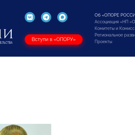
Об «ОПОРЕ РОСС
Ассоциация «НП «
Комитеты и Комисс
Региональное разв
Вступи в «ОПОРУ»
Проекты