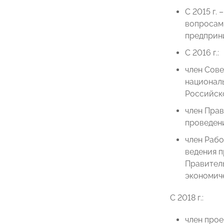
С 2015 г.
вопросам 
предприн
С 2016 г.:
член Сове
национал
Российск
член Пра
проведен
член Раб
ведения 
Правител
экономич
С 2018 г.:
член прое