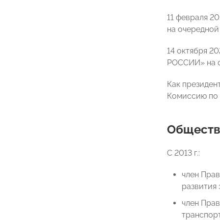
11 февраля 2
на очередной 
14 октября 2
РОССИИ» на оч
Как президе
Комиссию по 
Обществ
С 2013 г.:
член Пра
развития 
член Пра
транспорт