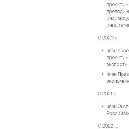
проекту 
предприн
индивиду
инициати
С 2020 г.:
член прое
проекту 
экспорт»
член Пра
экономич
C 2021 г.:
член Эксп
Российск
C 2022 г.: