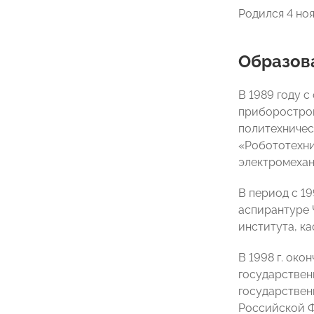
Родился 4 ноя
Образов
В 1989 году с
приборострои
политехничес
«Робототехни
электромехан
В период с 19
аспирантуре 
института, к
В 1998 г. ок
государствен
государствен
Российской Ф