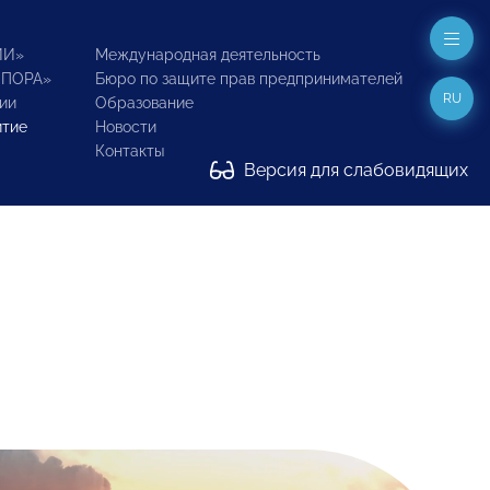
ИИ»
Международная деятельность
ОПОРА»
Бюро по защите прав предпринимателей
RU
ии
Образование
итие
Новости
Контакты
Версия для слабовидящих