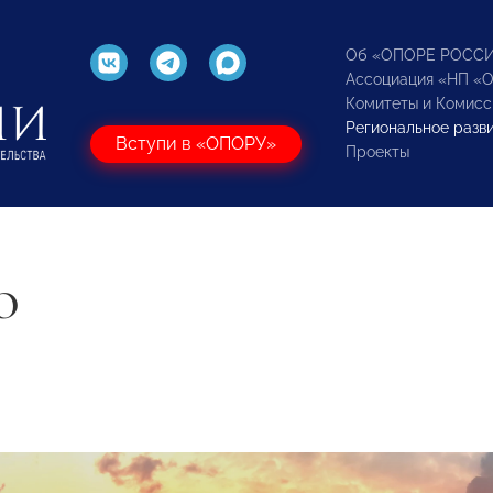
Об «ОПОРЕ РОСС
Ассоциация «НП «
Комитеты и Комисс
Региональное разв
Вступи в «ОПОРУ»
Проекты
О