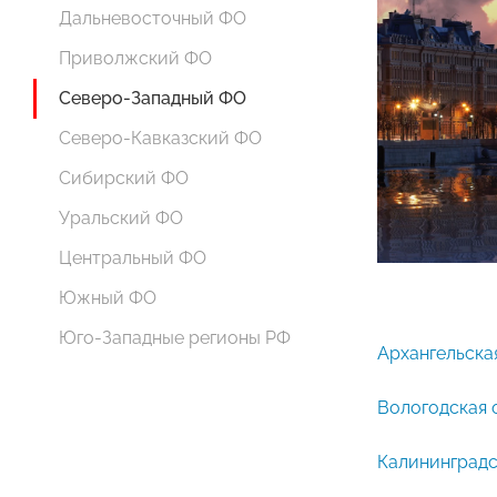
Дальневосточный ФО
Приволжский ФО
Северо-Западный ФО
Северо-Кавказский ФО
Сибирский ФО
Уральский ФО
Центральный ФО
Южный ФО
Юго-Западные регионы РФ
Архангельска
Вологодская 
Калининградс