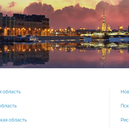
я область
Нов
область
Пск
кая область
Рес