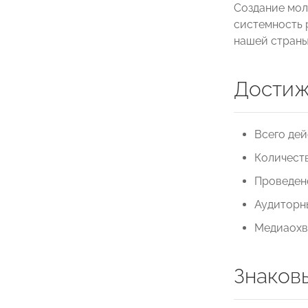
Создание мол
системность 
нашей страны
Достиж
Всего де
Количеств
Проведен
Аудиторн
Медиаохв
Знаков