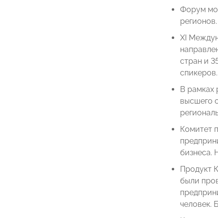
Форум мол
регионов
XI Между
направлен
стран и 3
спикеров.
В рамках
высшего 
регионал
Комитет 
предприни
бизнеса. 
Продукт 
были пров
предприни
человек. 