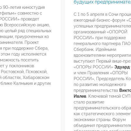
будущих предпринимате
го 90-летия киностудия
тфильм» совместно с
С 1 по 5 апреля в Сочи прош
РОССИИ» проведет
ежегодный бизнес-форум «
ю Всероссийскую акцию,
успешных предпринимателе
ю целый ряд специальных
организованный «ОПОРОЙ
имации, приуроченных ко
РОССИИ» при поддержке
ринимателя. Проект
генерального партнера ПАО
я при поддержке Сбера,
Сбербанк. Идейными
 этом году исполняется
вдохновителями мероприяти
озможность посетить
выступают Первый вице-пре
ет у поклонников
«ОПОРЫ РОССИИ»
Эдуард
 Ростовской, Псковской,
и член Правления «ОПОРЫ
 областях, Хабаровском
РОССИИ», Председатель Ко
ублике Калмыкия и других
по развитию молодежного
предпринимательства
Викт
Ивлев
. Ключевой темой СУП
стало развитие
предпринимательского обра
как стратегического элемен
экономики страны. Форум
объединил предпринимателе