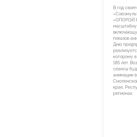
В год свое
«Союзмуль
«ОПОРОЙ 
масштабну
включающу
показов ан
Дню предп
реализуетс
которому в
185 лет. В
сеансы буд
анимации в
Смоленской
крае, Респ
регионах.