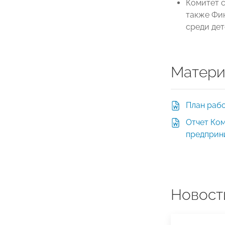
Комитет 
также Фи
среди де
Матери
План рабо
Отчет Ко
предприни
Новост