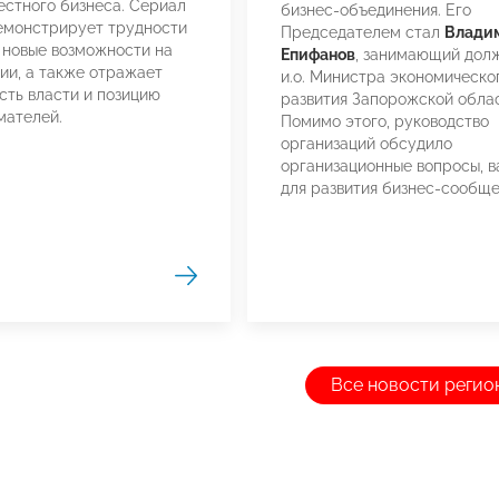
естного бизнеса. Сериал
бизнес-объединения. Его
емонстрирует трудности
Председателем стал
Влади
 новые возможности на
Епифанов
, занимающий дол
ии, а также отражает
и.о. Министра экономическо
сть власти и позицию
развития Запорожской облас
мателей.
Помимо этого, руководство
организаций обсудило
организационные вопросы, 
для развития бизнес-сообще
Все новости регио