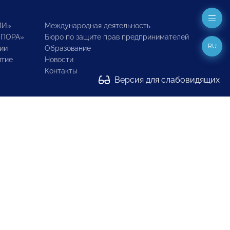
ИИ»
Международная деятельность
ОПОРА»
Бюро по защите прав предпринимателей
RU
ии
Образование
итие
Новости
Контакты
Версия для слабовидящих