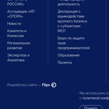
РОССИИ»
деятельность
Ассоциация «НП
Декларация о
«ОПОРА»
взаимодействии
крупного бизнеса
Новости
с субъектами
Комитеты и
МСП
Комиссии
Бюро по защите
Региональное
прав
развитие
предпринимателей
Экспертиза и
Образование
Аналитика
Проекты
Разработка сайта —
Flips
Мы используем co
с
политикой конф
Принять