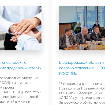
л спецпроект о
В Запорожской области
ких предпринимателях
создано отделение «ОП
РОССИИ»
е областное отделение
ССИИ» запустило
17 февраля на очередном за
й проект
Президиумов Правлений «
КАЯ ОПОРА || Волонтеры
РОССИИ» и Ассоциации «Н
 цикл фильмов, который
«ОПОРА» утвердили создан
зрителей в жизнь и
Запорожского областного о