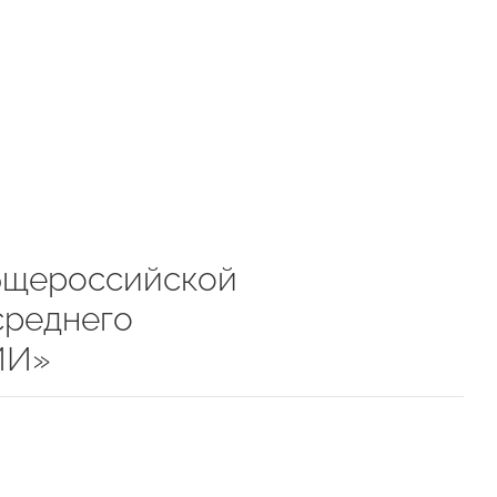
бщероссийской
среднего
ИИ»