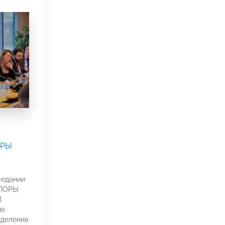
ОРЫ
седании
ОПОРЫ
П
ие
тделения