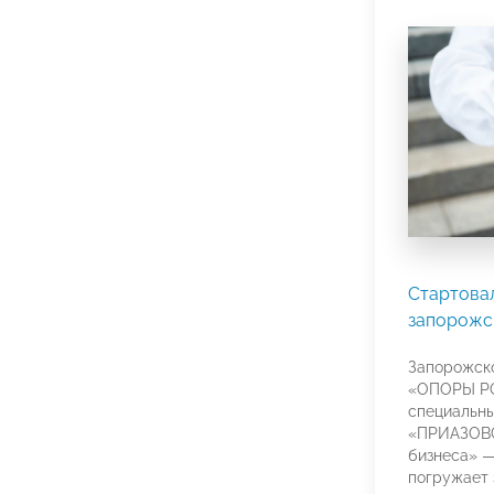
Стартова
запорожс
Запорожско
«ОПОРЫ РО
специальны
«ПРИАЗОВС
бизнеса» —
погружает 