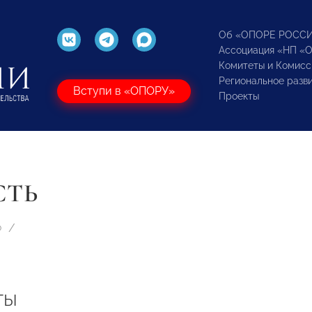
Об «ОПОРЕ РОСС
Ассоциация «НП «
Комитеты и Комисс
Региональное разв
Вступи в «ОПОРУ»
Проекты
СТЬ
Ф
ты