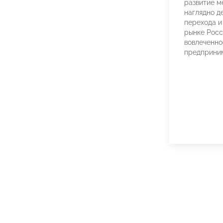
развитие м
наглядно д
перехода и
рынке Росс
вовлеченно
предприни