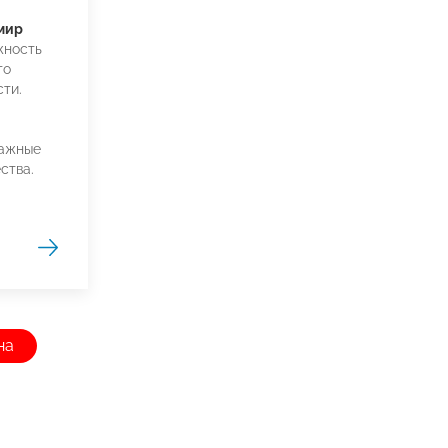
мир
жность
го
ти.
важные
ства.
на