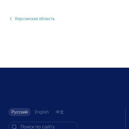
Херсонская область
Русский
English
中文