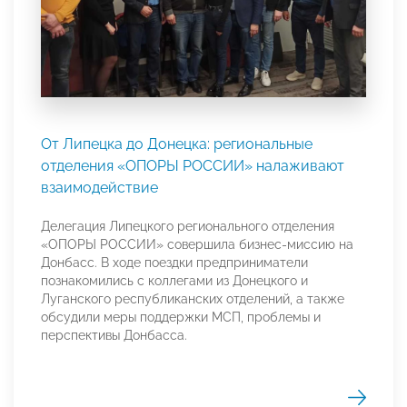
От Липецка до Донецка: региональные
отделения «ОПОРЫ РОССИИ» налаживают
взаимодействие
Делегация Липецкого регионального отделения
«ОПОРЫ РОССИИ» совершила бизнес-миссию на
Донбасс. В ходе поездки предприниматели
познакомились с коллегами из Донецкого и
Луганского республиканских отделений, а также
обсудили меры поддержки МСП, проблемы и
перспективы Донбасса.