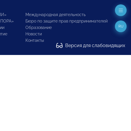
ИИ»
Международная деятельность
ОПОРА»
Бюро по защите прав предпринимателей
RU
ии
Образование
итие
Новости
Контакты
Версия для слабовидящих