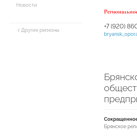
Новости
Региональное
+7 (920) 8
Другие регионы
bryansk_opor
Брянск
общест
предпр
Сокращенное
Брянское ре