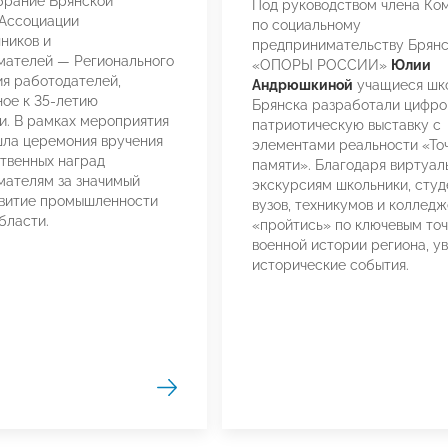
брание Брянской
Под руководством члена Ко
 Ассоциации
по социальному
ников и
предпринимательству Брянс
мателей — Регионального
«ОПОРЫ РОССИИ»
Юлии
я работодателей,
Андрюшкиной
учащиеся шк
ое к 35-летию
Брянска разработали цифр
и. В рамках мероприятия
патриотическую выставку с
ла церемония вручения
элементами реальности «То
твенных наград
памяти». Благодаря виртуа
ателям за значимый
экскурсиям школьники, студ
звитие промышленности
вузов, техникумов и колледж
бласти.
«пройтись» по ключевым то
военной истории региона, у
исторические события.