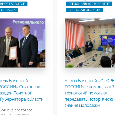
ЬНОЕ РАЗВИТИЕ
РЕГИОНАЛЬНОЕ РАЗВИТИЕ
 ОБЛАСТЬ
БРЯНСКАЯ ОБЛАСТЬ
тель Брянской
Члены Брянской «ОПОР
РОССИИ» Святослав
РОССИИ» с помощью VR 
ражден Почетной
технологий помогают
 Губернатора области
передавать исторически
знания молодежи
 Брянске состоялось