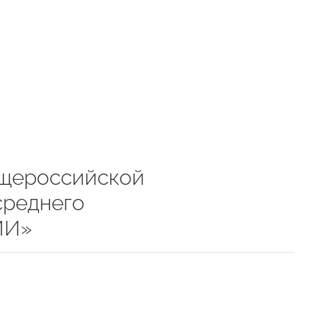
бщероссийской
среднего
ИИ»