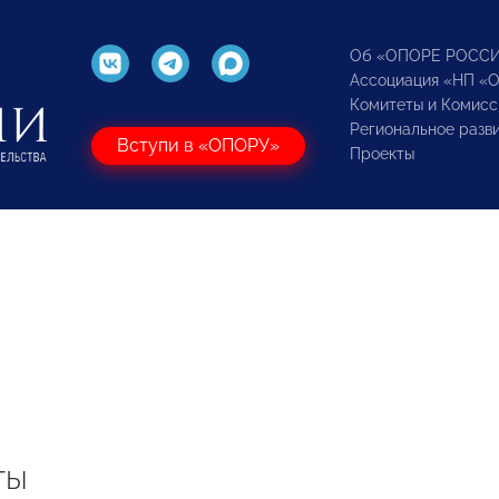
Об «ОПОРЕ РОСС
Ассоциация «НП «
Комитеты и Комисс
Региональное разв
Вступи в «ОПОРУ»
Проекты
ты