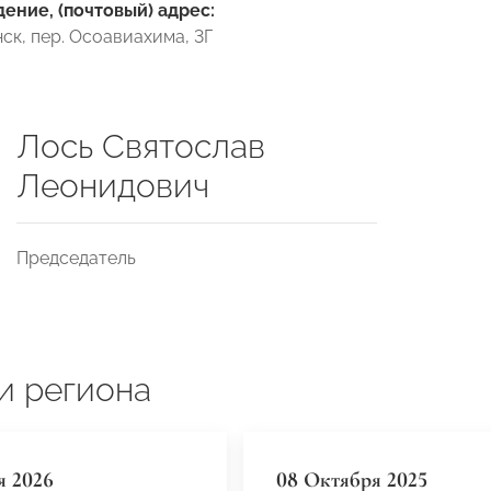
ние, (почтовый) адрес:
янск, пер. Осоавиахима, 3Г
Лось Святослав
Леонидович
Председатель
и региона
я 2026
08 Октября 2025