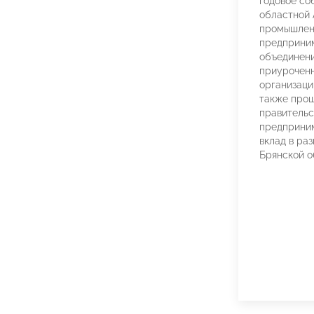
годовое со
областной
промышлен
предприни
объединени
приуроченн
организаци
также прош
правительс
предприним
вклад в ра
Брянской о