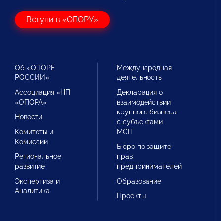
Вступи в «ОПОРУ»
Об «ОПОРЕ
Международная
РОССИИ»
деятельность
Ассоциация «НП
Декларация о
«ОПОРА»
взаимодействии
крупного бизнеса
Новости
с субъектами
Комитеты и
МСП
Комиссии
Бюро по защите
Региональное
прав
развитие
предпринимателей
Экспертиза и
Образование
Аналитика
Проекты