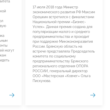
митета
17 июля 2018 года Министр
кой
экономического развития РФ Максим
Орешкин встретился с финалистами
ол
Национальной премии «Бизнес-
овую
Успех». Данная премия создана для
популяризации малого и среднего
чка
предпринимательства и проходит
льным
при поддержке Минэкономразвития
енты
России. Брянскую область на
ей могут
встрече представляла Председатель
чкам
комитета по социальному
видеть
предпринимательству Брянского
регионального отделения ОПОРА
РОССИИ, генеральный директор
ООО «Мастерская «Ковчег» Ольга
Пискунова.