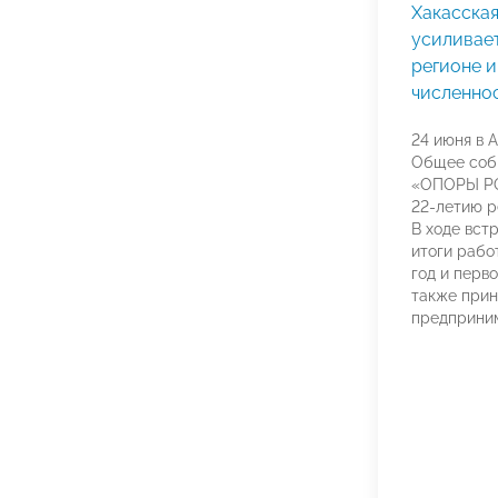
Хакасска
усиливае
регионе 
численно
24 июня в 
Общее соб
«ОПОРЫ РО
22-летию р
В ходе вст
итоги рабо
год и перво
также прин
предприни