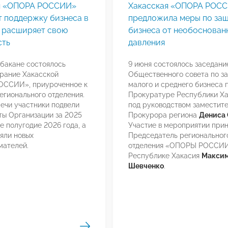
я «ОПОРА РОССИИ»
Хакасская «ОПОРА РОС
т поддержку бизнеса в
предложила меры по за
и расширяет свою
бизнеса от необоснован
сть
давления
Абакане состоялось
9 июня состоялось заседани
рание Хакасской
Общественного совета по з
ССИИ», приуроченное к
малого и среднего бизнеса 
егионального отделения.
Прокуратуре Республики Ха
речи участники подвели
под руководством заместит
ты Организации за 2025
Прокурора региона
Дениса 
е полугодие 2026 года, а
Участие в мероприятии при
яли новых
Председатель региональног
мателей.
отделения «ОПОРЫ РОССИИ
Республике Хакасия
Макси
Шевченко
.