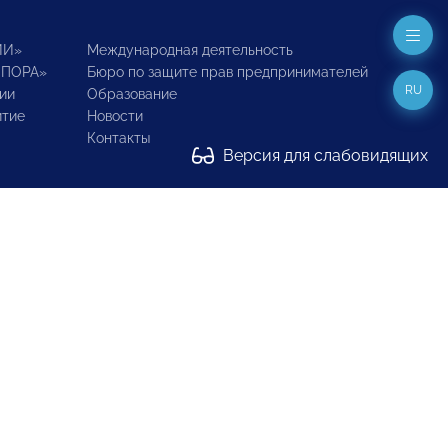
ИИ»
Международная деятельность
ОПОРА»
Бюро по защите прав предпринимателей
RU
ии
Образование
итие
Новости
Контакты
Версия для слабовидящих