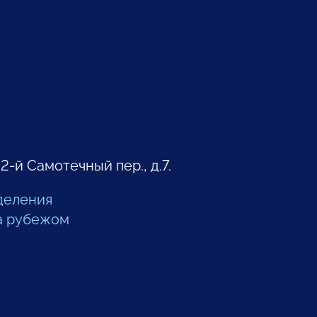
 2-й Самотечный пер., д.7.
деления
а рубежом