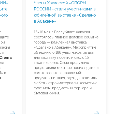
СИИ»
Члены Хакасской «ОПОРЫ
щите
РОССИИ» стали участниками в
ного
юбилейной выставке «Сделано
в Абакане»
е
15–16 мая в Республике Хакасия
ащите
состоялось главное деловое событие
при
города — юбилейная выставка
касия
«Сделано в Абакане». Мероприятие
еля
объединило 186 участников, за два
Стонта
.
дня выставку посетили около 15
нял
тысяч человек. Свою продукцию
о
представили местные производители
» в
самых разных направлений:
м
продукты питания, одежда, текстиль,
мебель, стройматериалы, косметика,
сувениры, предметы интерьера и
бытовая химия.