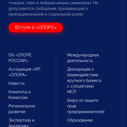
точками, тире и любыми иными символами. Не
допускаются сообщения, призывающие к
межнациональной и социальной розни.
Вступи в «ОПОРУ»
Об «ОПОРЕ
Международная
РОССИИ»
деятельность
Ассоциация «НП
Декларация о
«ОПОРА»
взаимодействии
крупного бизнеса
Новости
с субъектами
Комитеты и
МСП
Комиссии
Бюро по защите
Региональное
прав
развитие
предпринимателей
Экспертиза и
Образование
Аналитика