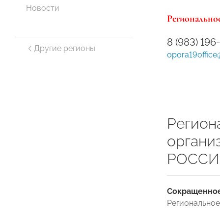
Новости
Региональное
8 (983) 196
Другие регионы
opora19office
Регион
органи
РОССИИ
Сокращенное
Региональное