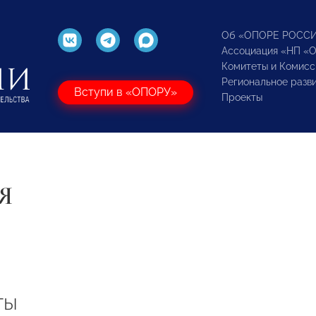
Об «ОПОРЕ РОСС
Ассоциация «НП «
Комитеты и Комисс
Региональное разв
Вступи в «ОПОРУ»
Проекты
Я
ты