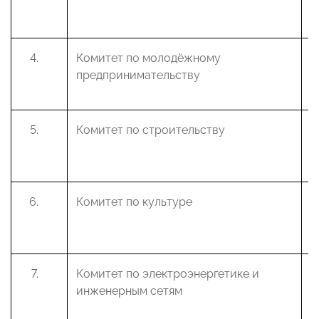
М
Комитет по молодёжному
Т
предпринимательству
Н
Комитет по строительству
Х
А
Комитет по культуре
Б
В
Комитет по электроэнергетике и
К
инженерным сетям
С