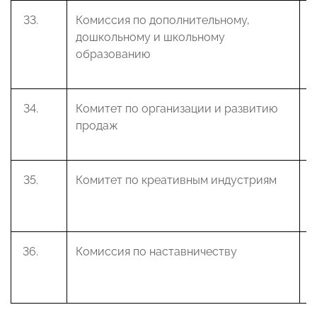
Комиссия по дополнительному,
Ж
дошкольному и школьному
А
образованию
Комитет по организации и развитию
А
продаж
В
Комитет по креативным индустриям
М
М
Комиссия по наставничеству
Г
В