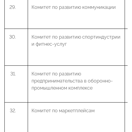
Комитет по развитию коммуникации
М
Р
Комитет по развитию спортиндустрии
Р
и фитнес-услуг
А
В
Комитет по развитию
Р
предпринимательства в оборонно-
Н
промышленном комплексе
Комитет по маркетплейсам
Б
А