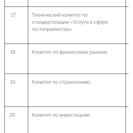
Технический комитет по
В
стандартизации «Услуги в сфере
М
гостеприимства»
Комитет по финансовым рынкам
В
М
Комитет по страхованию
К
А
Комитет по инвестициям
К
В