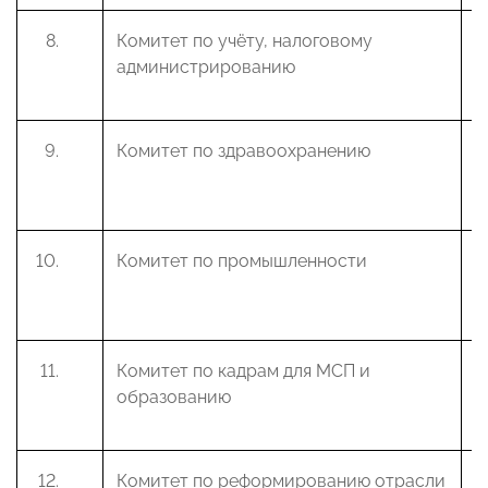
Комитет по учёту, налоговому
Д
администрированию
А
Комитет по здравоохранению
А
Б
Комитет по промышленности
Б
В
Комитет по кадрам для МСП и
В
образованию
Н
Комитет по реформированию отрасли
А