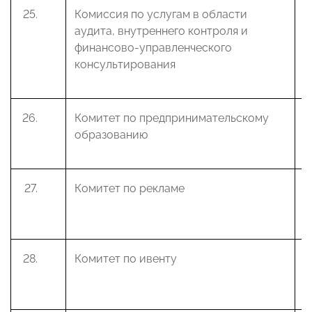
Комиссия по услугам в области
З
аудита, внутреннего контроля и
В
финансово-управленческого
консультирования
Комитет по предпринимательскому
А
образованию
Ю
Комитет по рекламе
С
А
Комитет по ивенту
С
А