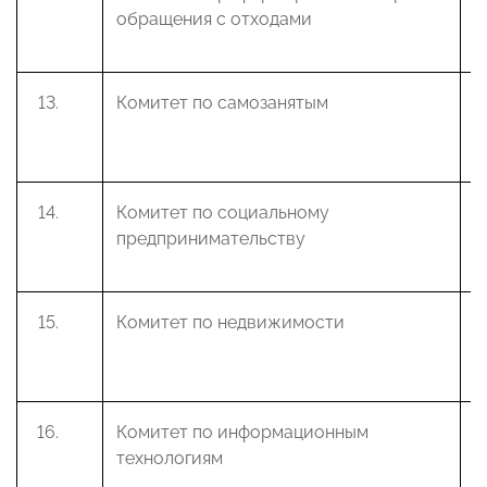
обращения с отходами
Б
Комитет по самозанятым
С
В
Комитет по социальному
С
предпринимательству
В
Комитет по недвижимости
Ж
С
Комитет по информационным
Д
технологиям
С