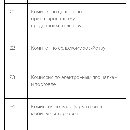
Комитет по ценностно-
Ш
ориентированному
В
предпринимательству
Комитет по сельскому хозяйству
П
Г
Комиссия по электронным площадкам
Д
и торговле
А
Комиссия по малоформатной и
Ф
мобильной торговле
В