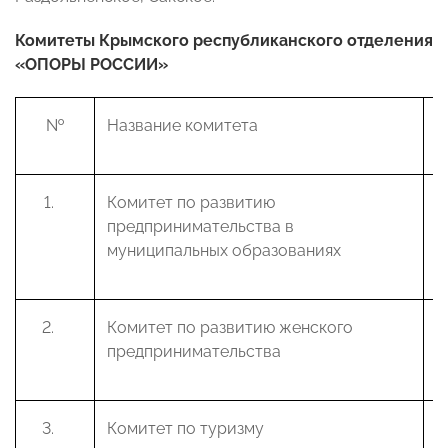
Комитеты
Крымского республиканского отделения
«ОПОРЫ РОССИИ»
№
Название комитета
Ф
Комитет по развитию
Ш
предпринимательства в
В
муниципальных образованиях
Комитет по развитию женского
Е
предпринимательства
А
Комитет по туризму
В