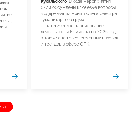
Кухальского
. В ходе мероприятия
овым
были обсуждены ключевые вопросы
пок в
модернизации мониторинга реестра
иятие
гуманитарного груза,
неса,
стратегическое планирование
к и
деятельности Комитета на 2025 год,
а также анализ современных вызовов
и трендов в сфере ОПК.
ета