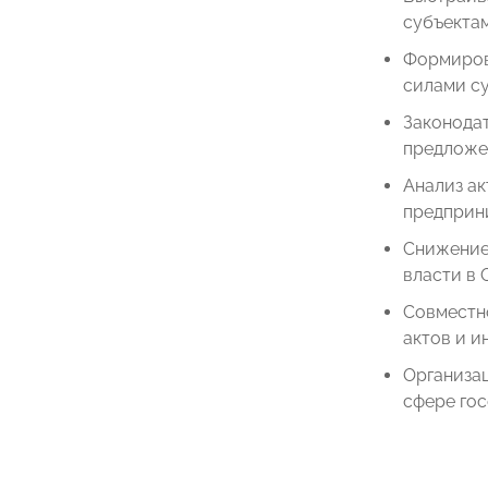
субъекта
Формиров
силами с
Законода
предложе
Анализ а
предприн
Снижение
власти в 
Совместно
актов и и
Организа
сфере го