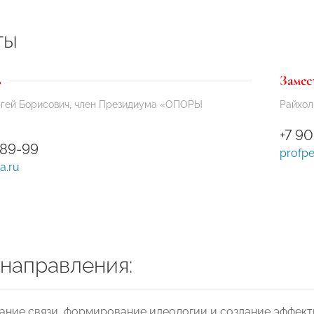
ты
ь
Замес
ргей Борисович, член Президиума «ОПОРЫ
Райхол
+7 90
-89-99
profp
a.ru
 направления:
ание связи, формирование идеологии и создание эффек