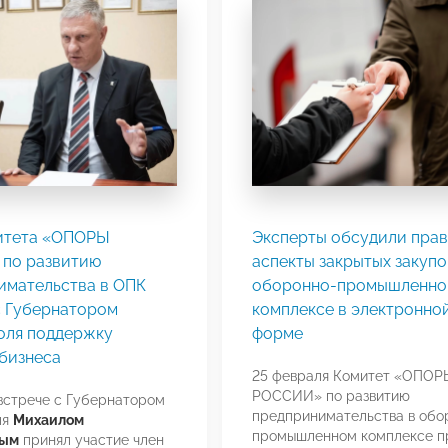
итета «ОПОРЫ
Эксперты обсудили пра
по развитию
аспекты закрытых закупо
имательства в ОПК
оборонно-промышленно
с Губернатором
комплексе в электронно
оля поддержку
форме
 бизнеса
25 февраля Комитет «ОПОР
РОССИИ» по развитию
встрече с Губернатором
предпринимательства в обо
ля
Михаилом
промышленном комплексе п
вым
принял участие член