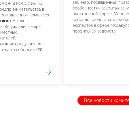
вебинар, посвященный прав
«ОПОРЫ РОССИИ» по
особенностям закрытых заку
редпринимательства в
электронной форме. Меропр
промышленном комплексе
собрало представителей биз
тягин
. В ходе
экспертов в сфере госзакупо
ов обсуждались меры
профильных ведомств.
 местных
мателей,
вающих продукцию для
стерства обороны РФ.
Все новости комит