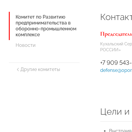
Контак
Комитет по Развитию
предпринимательства в
оборонно-промышленном
Председател
комплексе
Кухальский Се
Новости
РОССИИ»
+7 909 543
Другие комитеты
defense@opor
Цели и
Выстраив