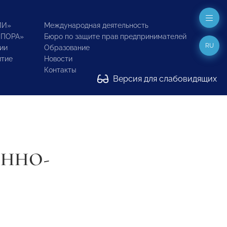
ИИ»
Международная деятельность
ОПОРА»
Бюро по защите прав предпринимателей
RU
ии
Образование
итие
Новости
Контакты
Версия для слабовидящих
ОННО-