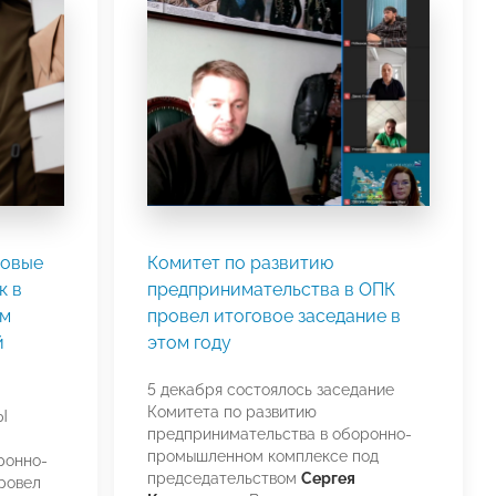
вовые
Комитет по развитию
к в
предпринимательства в ОПК
м
провел итоговое заседание в
й
этом году
5 декабря cостоялось заседание
Комитета по развитию
Ы
предпринимательства в оборонно-
промышленном комплексе под
ронно-
председательством
Сергея
ровел