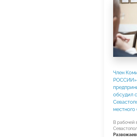
Член Ком
РОССИИ» 
предприн
обсудил 
Севастоп
местного
В рабочей 
Севастопо
Развожае