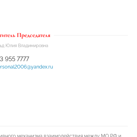
титель Председателя
ьд Юлия Владимировна
3 955 7777
ersonal2006@yandex.ru
тивного механизма взаимодействия между МО РФ и