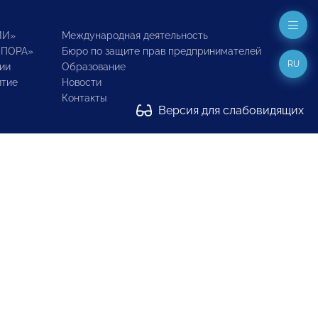
ИИ»
Международная деятельность
ОПОРА»
Бюро по защите прав предпринимателей
RU
ии
Образование
итие
Новости
Контакты
Версия для слабовидящих