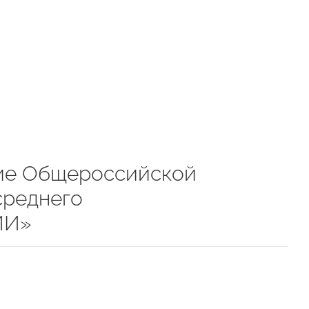
ие Общероссийской
среднего
ИИ»