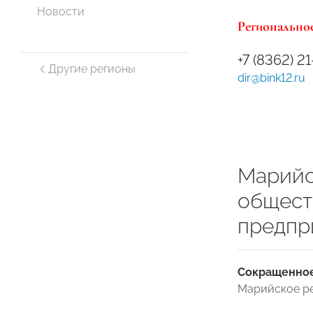
Новости
Региональное
+7 (8362) 2
Другие регионы
dir@bink12.ru
Марийс
общест
предпр
Сокращенное
Марийское р