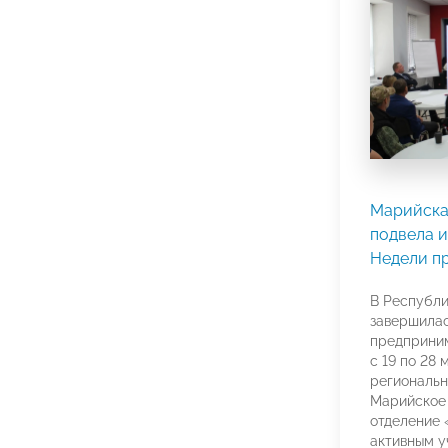
Марийск
подвела и
Недели п
В Республ
завершила
предприним
с 19 по 28 
региональн
Марийское
отделение
активным у