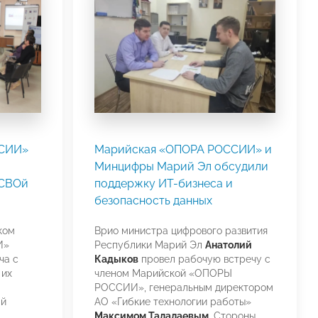
ССИИ»
Марийская «ОПОРА РОССИИ» и
Минцифры Марий Эл обсудили
«СВОй
поддержку ИT-бизнеса и
безопасность данных
ком
Врио министра цифрового развития
И»
Республики Марий Эл
Анатолий
ча с
Кадыков
провел рабочую встречу с
 их
членом Марийской «ОПОРЫ
РОССИИ», генеральным директором
Ой
АО «Гибкие технологии работы»
Максимом Талалаевым
. Стороны