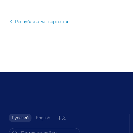
Республика Башкортостан
Русский
English
中文