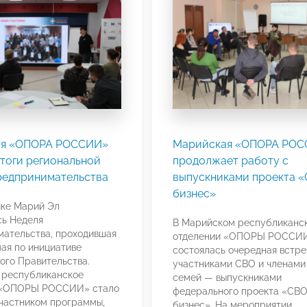
ая «ОПОРА РОССИИ»
Марийская «ОПОРА РО
тоги региональной
продолжает работу с
редпринимательства
выпускниками проекта 
бизнес»
ике Марий Эл
сь Неделя
В Марийском республиканс
ательства, проходившая
отделении «ОПОРЫ РОССИ
мая по инициативе
состоялась очередная встре
ого Правительства.
участниками СВО и членами
 республиканское
семей — выпускниками
 «ОПОРЫ РОССИИ» стало
федерального проекта «СВ
частником программы,
бизнес». На мероприятии