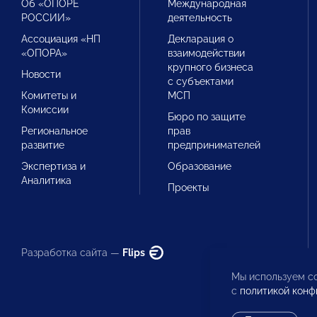
Об «ОПОРЕ
Международная
РОССИИ»
деятельность
Ассоциация «НП
Декларация о
«ОПОРА»
взаимодействии
крупного бизнеса
Новости
с субъектами
Комитеты и
МСП
Комиссии
Бюро по защите
Региональное
прав
развитие
предпринимателей
Экспертиза и
Образование
Аналитика
Проекты
Разработка сайта —
Flips
Мы используем co
с
политикой конф