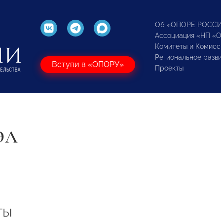
Об «ОПОРЕ РОСС
Ассоциация «НП «
Комитеты и Комисс
Региональное разв
Вступи в «ОПОРУ»
Проекты
ЭЛ
ты