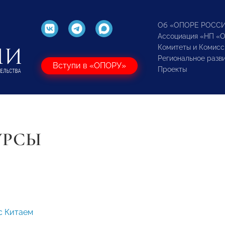
Об «ОПОРЕ РОСС
Ассоциация «НП «
Комитеты и Комисс
Региональное разв
Вступи в «ОПОРУ»
Проекты
УРСЫ
с Китаем