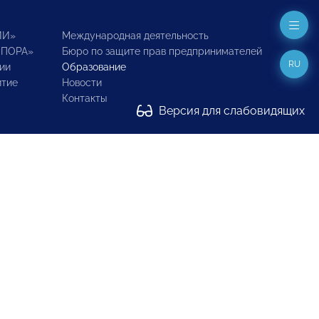
ИИ»
Международная деятельность
ОПОРА»
Бюро по защите прав предпринимателей
RU
ии
Образование
итие
Новости
Контакты
Версия для слабовидящих