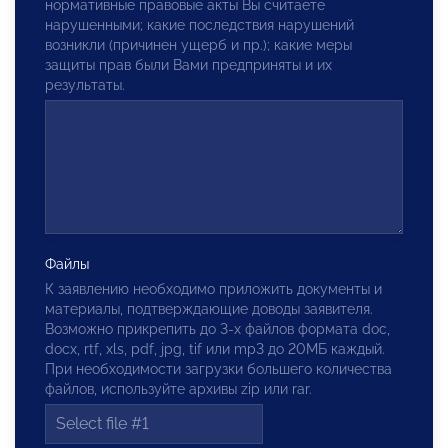
нормативные правовые акты Вы считаете
нарушенными; какие последствия нарушений
возникли (причинен ущерб и пр.); какие меры
защиты прав были Вами предприняты и их
результаты.
Файлы
К заявлению необходимо приложить документы и
материалы, подтверждающие доводы заявителя.
Возможно прикрепить до 3-х файлов формата doc,
docx, rtf, xls, pdf, jpg, tif или mp3 до 20МБ каждый.
При необходимости загрузки большего количества
файлов, используйте архивы zip или rar.