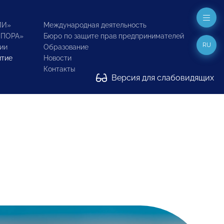
ИИ»
Международная деятельность
ОПОРА»
Бюро по защите прав предпринимателей
RU
ии
Образование
итие
Новости
Контакты
Версия для слабовидящих