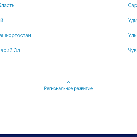
бласть
Сар
ай
Удм
Башкортостан
Уль
Марий Эл
Чув
Региональное развитие