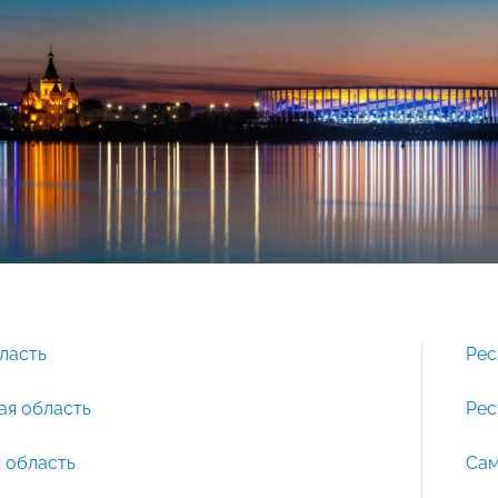
ласть
Рес
ая область
Рес
 область
Сам