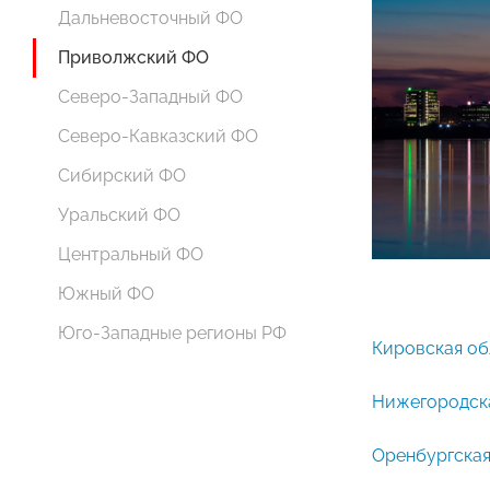
Дальневосточный ФО
Приволжский ФО
Северо-Западный ФО
Северо-Кавказский ФО
Сибирский ФО
Уральский ФО
Центральный ФО
Южный ФО
Юго-Западные регионы РФ
Кировская об
Нижегородск
Оренбургская