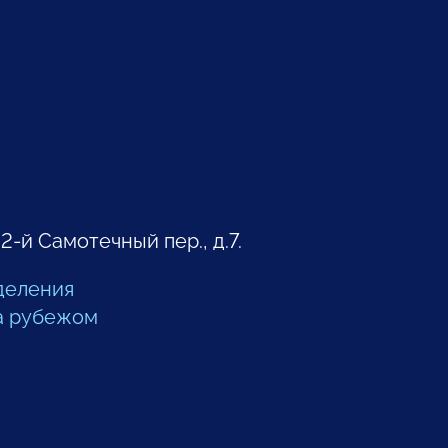
 2-й Самотечный пер., д.7.
деления
а рубежом