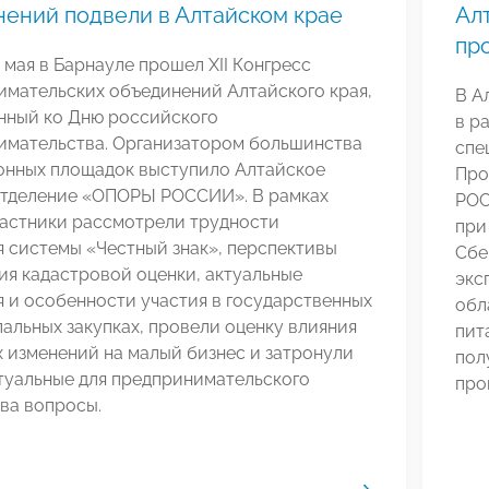
ений подвели в Алтайском крае
Ал
пр
0 мая в Барнауле прошел XII Конгресс
имательских объединений Алтайского края,
В А
нный ко Дню российского
в р
имательства. Организатором большинства
спе
онных площадок выступило Алтайское
Про
отделение «ОПОРЫ РОССИИ». В рамках
РОС
частники рассмотрели трудности
при
 системы «Честный знак», перспективы
Сбе
я кадастровой оценки, актуальные
экс
 и особенности участия в государственных
обл
альных закупках, провели оценку влияния
пит
 изменений на малый бизнес и затронули
пол
туальные для предпринимательского
про
ва вопросы.