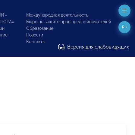
ИИ»
Международная деятельность
ОПОРА»
Бюро по защите прав предпринимателей
RU
ии
Образование
итие
Новости
Контакты
Версия для слабовидящих