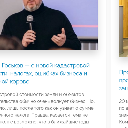
 Госьков — о новой кадастровой
Пр
ти, налогах, ошибках бизнеса и
пр
ной корове
за
стровой стоимости земли и объектов
ельства обычно очень волнует бизнес. Но,
20 
ло, лишь после того как он узнает о сумме
по 
нного налога. Правда, касается тема не
зна
вполне возможно, что в ближайшие годы
Ком