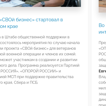
«СВОй бизнес» стартовал в
Во
ом крае
ин
а в Штабе общественной поддержки в
состоялось мероприятия по случаю начала
Пре
ии проекта «СВОй бизнес» для ветеранов
«ОП
ой военной операции и членов их семей.
РОС
может участникам в создании и развитии
общ
ого дела. Программа реализуется Партией
защ
 РОССИЯ», «ОПОРОЙ РОССИИ» и
Евг
ией МСП при поддержке правительства
Вла
о края, Сбера и ПСБ.
соб
мил
защ
дин
при