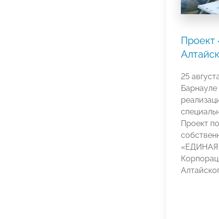
Проект 
Алтайск
25 август
Барнауле 
реализац
специальн
Проект по
собственн
«ЕДИНАЯ
Корпорац
Алтайског