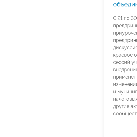
объедин
С 21 по 3
предприн
приуроче
предприн
дискусси
краевое 
сессий у
внедрения
применени
изменения
и муницип
налоговых
другие ак
сообщест