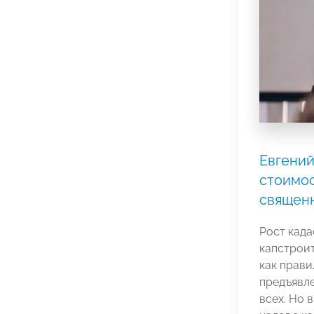
Евгений
стоимос
священ
Рост када
капстроит
как прави
предъявле
всех. Но 