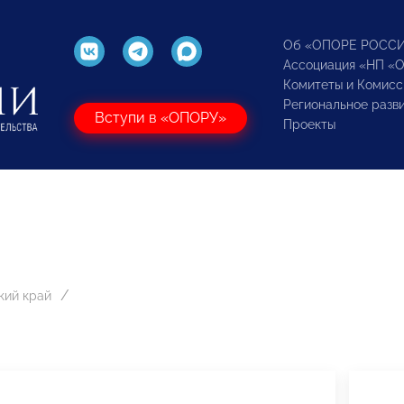
Об «ОПОРЕ РОСС
Ассоциация «НП «
Комитеты и Комисс
Региональное разв
Вступи в «ОПОРУ»
Проекты
кий край