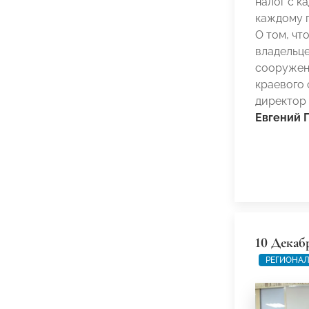
налог с к
каждому п
О том, чт
владельце
сооружен
краевого
директор
Евгений 
10 Декаб
РЕГИОНАЛ