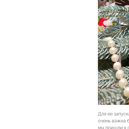
Для ее запус
очень важна б
мы пришли к 