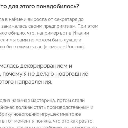
то для этого понадобилось?
а в найме и выросла от секретаря до
 я занималась своим предприятием. При этом
было обидно, что, например вот в Италии
ужели мы сами не можем быть лучше и
ло бы отличить нас [в смысле Россию].
нималась декорированием и
, почему я не делаю новогодние
 этого направления.
 одна наемная мастерица, потом стали
о бизнес должен стать производственным и
абрику новогодних игрушек мне тоже
 тот момент я поняла, что это как раз то,
са о том, почему нет фабрики, мы открыли ее