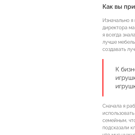
Как вы при
Изначально я
директора ма
я всегда знал
лучше мебель,
создавать луч
К бизн
игрушк
игрушк
Сначала я ра
использовать 
семейным, чт
подсказали кл
что мне нужно