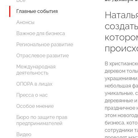
Все
Главные события
Наталья
Анонсы
создать
Важное для бизнеса
которо
Региональное развитие
происх
Отраслевое развитие
В христианск
Международная
деревом толь
деятельность
украшениями.
ОПОРА в лицах
небольшая фа
уникальные, 
Пресса о нас
деревянные и
Особое мнение
праздничное 
этом новогод
Бюро по защите прав
бизнеса, кот
предпринимателей
сотрудники т
Видео
проводят мас