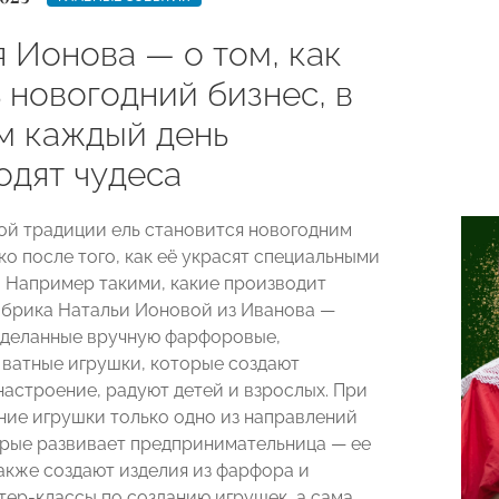
 Ионова — о том, как
 новогодний бизнес, в
м каждый день
одят чудеса
ой традиции ель становится новогодним
ко после того, как её украсят специальными
 Например такими, какие производит
брика Натальи Ионовой из Иванова —
сделанные вручную фарфоровые,
 ватные игрушки, которые создают
настроение, радуют детей и взрослых. При
ние игрушки только одно из направлений
орые развивает предпринимательница — ее
акже создают изделия из фарфора и
тер-классы по созданию игрушек, а сама