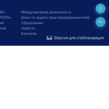
ИИ»
Международная деятельность
ОПОРА»
Бюро по защите прав предпринимателей
RU
ии
Образование
итие
Новости
Контакты
Версия для слабовидящих