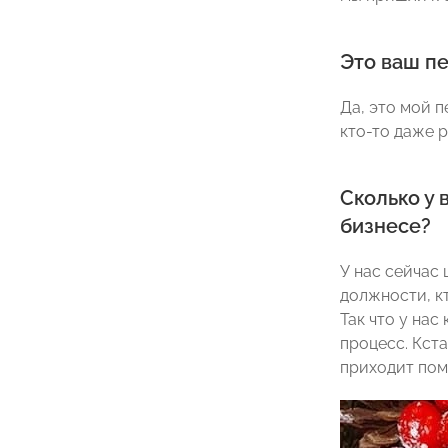
Это ваш пе
Да, это мой п
кто-то даже р
Сколько у 
бизнесе?
У нас сейчас 
должности, к
Так что у на
процесс. Кст
приходит помо