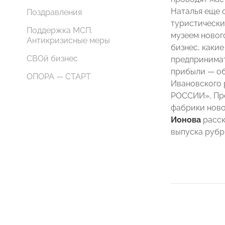
Наталья еще 
Поздравления
туристически
Поддержка МСП.
музеем новог
Антикризисные меры
бизнес, каки
СВОй бизнес
предпринимат
прибыли — об
ОПОРА — СТАРТ
Ивановского 
РОССИИ», Пре
фабрики нов
Ионова
расск
выпуска рубр