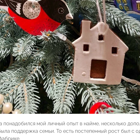
ка понадобился мой личный опыт в найме, несколько допо
ыла поддержка семьи. То есть постепенный рост был с од
фабрике.