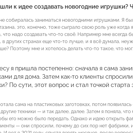
шли к идее создавать новогодние игрушки? Ч
 не собиралась заниматься новогодними игрушками. Я был
газина, это, конечно, тоже сыграло свою роль уже когда
а, что надо создавать что-то своё. Например мне всегда 
 в других странах еще что-то лучше, и я всё думала, не
ше? Поэтому мне и хотелось делать что-то такое, что мог
есу я пришла постепенно: сначала я сама за
ами для дома. Затем как-то клиенты спросили
и? По сути, этот вопрос и стал точкой старта
ботала сама на пластиковых заготовках, потом появилась
другие техники — и так далее, далее. Затем я поняла, чт
обы его можно было передать. Однако и идею открыть ф
иенты — они спросили, почему до сих пор нет фабрики, и в
. И вот в 2021 году, спустя девять месяцев, после вопро