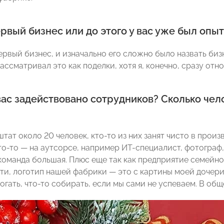
рвый бизнес или до этого у вас уже был оп
ервый бизнес, и изначально его сложно было назвать биз
ассматривал это как поделки, хотя я, конечно, сразу отн
вас задействовано сотрудников? Сколько чел
штат около 20 человек, кто-то из них занят чисто в прои
то-то — на аутсорсе, например ИТ-специалист, фотогра
с команда большая. Плюс еще так как предприятие семейн
ати, логотип нашей фабрики — это с картины моей дочери
гать, что-то собирать, если мы сами не успеваем. В общ