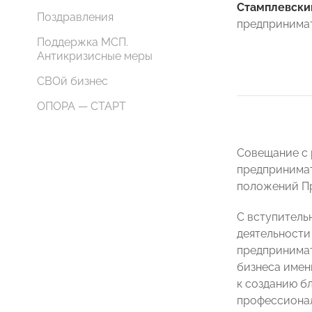
Стамплевск
Поздравления
предпринимат
Поддержка МСП.
Антикризисные меры
СВОй бизнес
ОПОРА — СТАРТ
Совещание с 
предпринимат
положений Пр
С вступитель
деятельности
предпринимат
бизнеса имен
к созданию б
профессионал