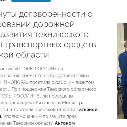
нуты договоренности о
овании дорожной
развития технического
а транспортных средств
ской области
омиссия «ОПОРЫ РОССИИ» по
живанию совместно с представителями
НП «ОПОРА» посетила с рабочим визитом
асть. При поддержке Тверского областного
ОПОРЫ РОССИИ» были проведены
с исполняющим обязанности Министра
ти и торговли Тверской области
Татьяной
й
, Уполномоченным по защите прав
телей Тверской области
Антоном