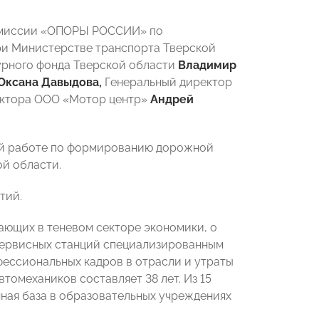
Комиссии «ОПОРЫ РОССИИ» по
ри Министерстве транспорта Тверской
урного фонда Тверской области
Владимир
Оксана Давыдова,
Генеральный директор
ектора ООО «Мотор центр»
Андрей
ой работе по формированию дорожной
ой области.
тий.
ающих в теневом секторе экономики, о
сервисных станций специализированным
фессиональных кадров в отрасли и утраты
томехаников составляет 38 лет. Из 15
нная база в образовательных учреждениях