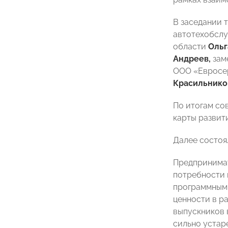
В заседании 
автотехобсл
области
Ольг
Андреев,
зам
ООО «Евросе
Красильнико
По итогам со
карты развит
Далее состоя
Предпринимат
потребности 
программным 
ценности в р
выпускников 
сильно устар