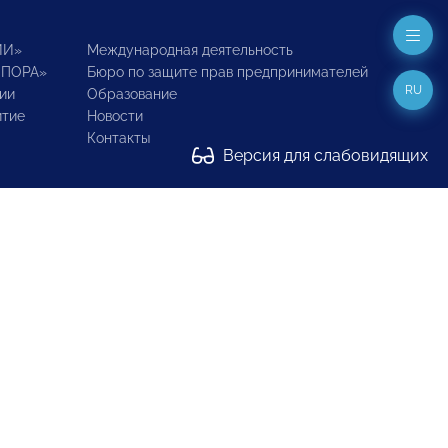
ИИ»
Международная деятельность
ОПОРА»
Бюро по защите прав предпринимателей
RU
ии
Образование
итие
Новости
Контакты
Версия для слабовидящих