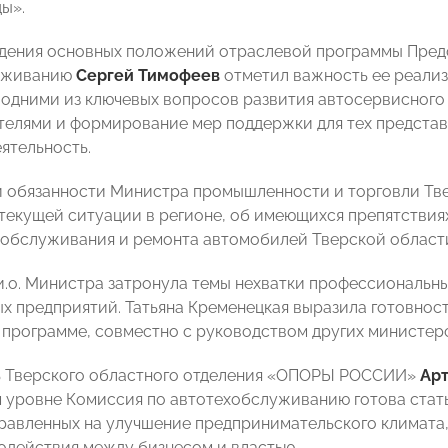
ды».
ждения основных положений отраслевой программы Пре
уживанию
Сергей Тимофеев
отметил важность ее реализ
 одними из ключевых вопросов развития автосервисного 
елями и формирование мер поддержки для тех представ
ятельность.
 обязанности Министра промышленности и торговли Тв
 текущей ситуации в регионе, об имеющихся препятствия
 обслуживания и ремонта автомобилей Тверской област
 и.о. Министра затронула темы нехватки профессиональн
х предприятий. Татьяна Кременецкая выразила готовнос
 программе, совместно с руководством других министерс
ь Тверского областного отделения «ОПОРЫ РОССИИ»
Ар
 уровне Комиссия по автотехобслуживанию готова стат
равленных на улучшение предпринимательского климата
одействия между бизнесом и властью.