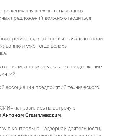
ы решения для всех вышеназванных
ммных предложений должно отводиться
овых регионов, в которых изначально стали
живанию и уже тогда велась
ка.
в отрасли, а также высказано предложение
риятий.
ой ассоциации предприятий технического
ИИ» направились на встречу с
и
Антоном Стамплевским
.
тву в контрольно-надзорной деятельности,
ормированию каналов коммуникаций между