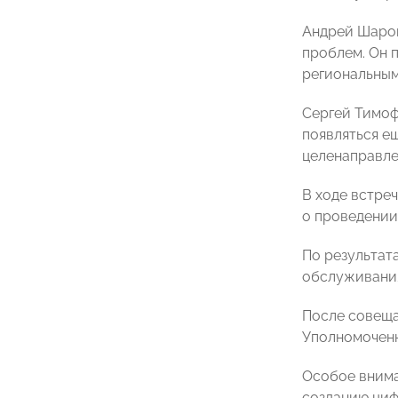
Андрей Шаров
проблем. Он 
региональным
Сергей Тимоф
появляться е
целенаправле
В ходе встре
о проведении
По результат
обслуживания
После совеща
Уполномоченн
Особое внима
созданию циф