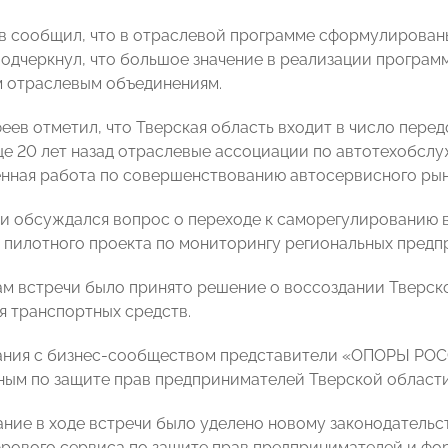
 сообщил, что в отраслевой программе сформулирован
подчеркнул, что большое значение в реализации програ
 отраслевым объединениям.
еев отметил, что Тверская область входит в число перед
ще 20 лет назад отраслевые ассоциации по автотехобслу
нная работа по совершенствованию автосервисного рын
чи обсуждался вопрос о переходе к саморегулированию 
 пилотного проекта по мониторингу региональных предп
ам встречи было принято решение о воссоздании Тверск
 транспортных средств.
ния с бизнес-сообществом представители «ОПОРЫ РОСС
ым по защите прав предпринимателей Тверской област
ние в ходе встречи было уделено новому законодательс
рового сервиса по защите прав предпринимателей и ф