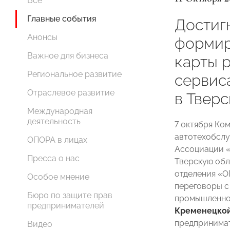
Все
Главные события
Достиг
Анонсы
формир
Важное для бизнеса
карты 
Региональное развитие
сервис
Отраслевое развитие
в Твер
Международная
деятельность
7 октября К
автотехобслу
ОПОРА в лицах
Ассоциации «
Пресса о нас
Тверскую обл
отделения «
Особое мнение
переговоры 
Бюро по защите прав
промышленнос
предпринимателей
Кременецко
предпринима
Видео