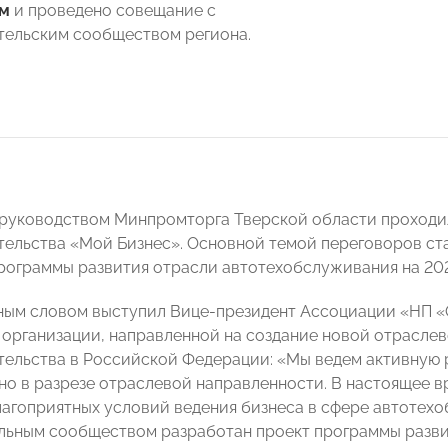
им
и проведено совещание с
ельским сообществом региона.
руководством Минпромторга Тверской области проходи
ельства «Мой Бизнес». Основной темой переговоров ста
ограммы развития отрасли автотехобслуживания на 202
ным словом выступил Вице-президент Ассоциации «НП
 организации, направленной на создание новой отрасле
ельства в Российской Федерации: «Мы ведем активную р
но в разрезе отраслевой направленности. В настоящее
лагоприятных условий ведения бизнеса в сфере автотех
ьным сообществом разработан проект программы разви