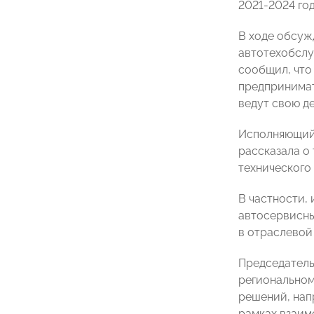
2021-2024 го
В ходе обсу
автотехобсл
сообщил, что
предпринимат
ведут свою де
Исполняющий
рассказала о
технического
В частности,
автосервисны
в отраслевой
Председател
региональном
решений, нап
рамках взаим