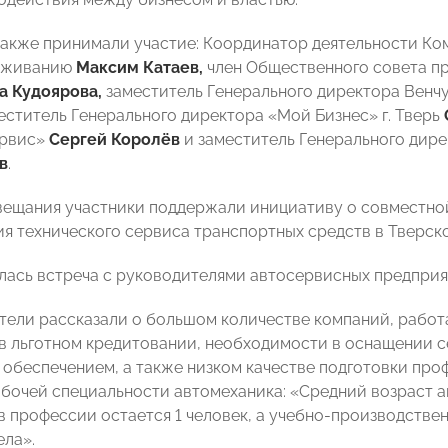
также принимали участие: Координатор деятельности 
уживанию
Максим Катаев,
член Общественного совета п
а Кудоярова,
заместитель Генерального директора Венч
еститель Генерального директора «Мой Бизнес» г. Тверь
рвис»
Сергей Королёв
и заместитель Генерального дир
в
.
вещания участники поддержали инициативу о совместн
ия технического сервиса транспортных средств в Тверск
лась встреча с руководителями автосервисных предприя
ели рассказали о большом количестве компаний, работ
в льготном кредитовании, необходимости в оснащении 
обеспечением, а также низком качестве подготовки про
абочей специальности автомеханика: «Средний возраст ав
в профессии остается 1 человек, а учебно-производстве
ела».