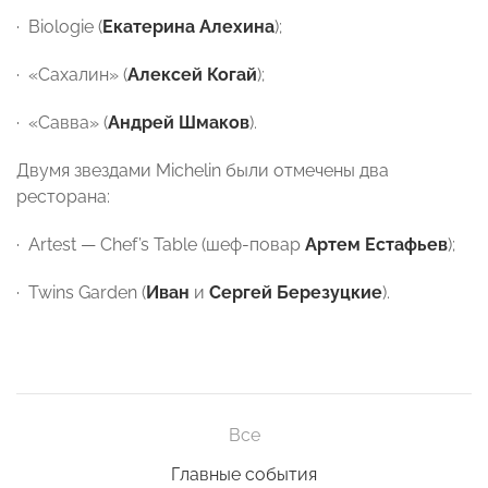
· Biologie (
Екатерина Алехина
);
· «Сахалин» (
Алексей Когай
);
· «Савва» (
Андрей Шмаков
).
Двумя звездами Michelin были отмечены два
ресторана:
· Artest — Chef’s Table (шеф-повар
Артем Естафьев
);
· Twins Garden (
Иван
и
Сергей Березуцкие
).
Все
Главные события