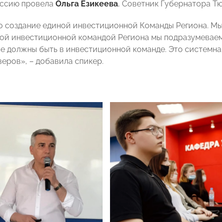
ессию провела
Ольга Езикеева
, Советник Губернатора Т
то создание единой инвестиционной Команды Региона. М
ной инвестиционной командой Региона мы подразумеваем 
се должны быть в инвестиционной команде. Это системна
веров», – добавила спикер.