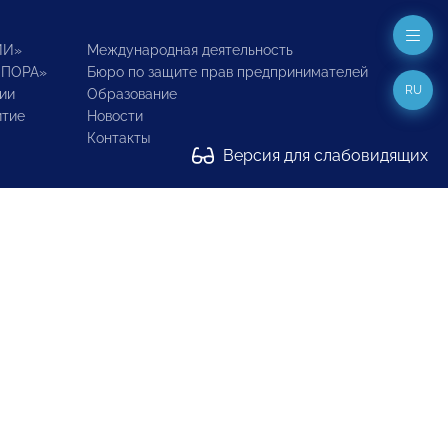
ИИ»
Международная деятельность
ОПОРА»
Бюро по защите прав предпринимателей
RU
ии
Образование
итие
Новости
Контакты
Версия для слабовидящих