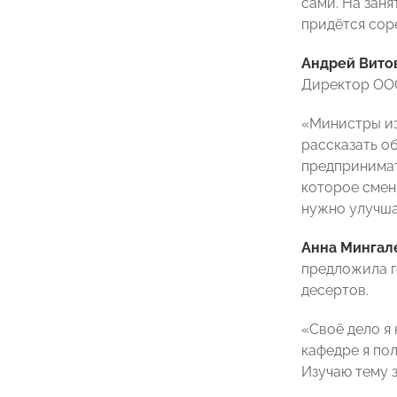
сами. На зан
придётся сор
Андрей Вито
Директор ООО
«Министры из
рассказать о
предпринимат
которое смен
нужно улучша
Анна Мингал
предложила г
десертов.
«Своё дело я 
кафедре я по
Изучаю тему 