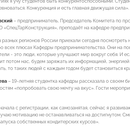
ятиях я учу студентов быть конкурентоспособными. Студ
евноваться. Конкуренция и есть главная движущая сила».
вский
– предприниматель, Председатель Комитета по п
 «СпецТарКонструкция», преподаёт на кафедре предпри
 разных регионов России приехали сегодня посмотреть н
бо всех плюсах Кафедры предпринимательства. Они на п
ели - это люди, которые улучшают мир вокруг себя. И ес
ит потом нас, будем заряжать их информацией, энергией 
ть, то таких людей с каждым годом будет становиться кр
ева
– 19-летняя студентка кафедры рассказала о своем 
остям «попробовать свою мечту на вкус». Гости меропри
начала с регистрации, как самозанятая, сейчас я развива
лучаю мотивацию не останавливаться на достигнутом. См
запуска собственных кондитерских курсов».