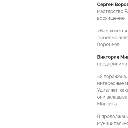
Сергей Воро
мастерство Р
восхищение:
«Вам хочется 
любовью подо
Воробъев.
Виктория Ми
предпринимат
«Я поражена,
интересные м
Удивляет, ка
они вкладыва
Минкина.
В продолжени
муниципально