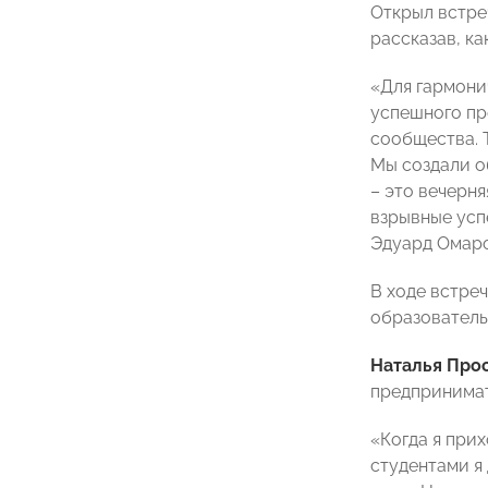
Открыл встре
рассказав, к
«Для гармонич
успешного пр
сообщества. 
Мы создали о
– это вечерн
взрывные усп
Эдуард Омаро
В ходе встре
образователь
Наталья Про
предпринимат
«Когда я прих
студентами я