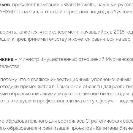
бьев
, президент компании «Ward Howell», научный руко
АНХиГС отметил, что такой серьезный подход к обучен
верить, кажется, что эксперимент, начавшийся в 2018 году
шли к предпринимательству и хочется равняться на вас. 
нкина
– Министр имущественных отношений Мурманской
ельства:
 потому что я являюсь инвестиционным уполномоченным в
етодики применяются в Тюменской области для развития
кими образом они аккумулируют различные бизнес-идеи, 
ют в это души и профессионализма в эту сферу», - поде
е образовательного дня состоялась Стратегическая сес
го образования и реализация проектов «Капитаны бизнес