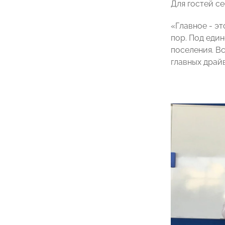
Для гостей с
«Главное - э
пор. Под еди
поселения. В
главных драй