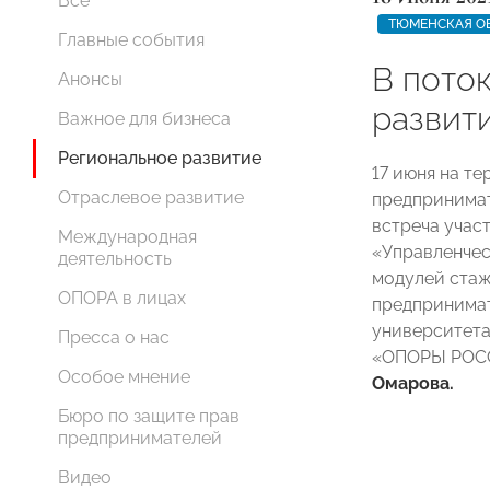
Все
ТЮМЕНСКАЯ О
Главные события
В пото
Анонсы
развит
Важное для бизнеса
Региональное развитие
17 июня на т
Отраслевое развитие
предпринима
встреча учас
Международная
«Управленчес
деятельность
модулей стаж
ОПОРА в лицах
предпринимат
университета
Пресса о нас
«ОПОРЫ РОСС
Особое мнение
Омарова.
Бюро по защите прав
предпринимателей
Видео