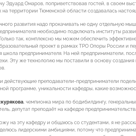
чу Эдуард Омаров, поприветствовав гостей, в своем выс
ак на территории Тюменской области создавалась насто
ного развития надо прокачивать не одну отдельную мышцу
едпринимателя необходимо подключать институты развит
Только так, комплексно мы можем обеспечить эффективн
бразовательный проект в рамках ТРО Опоры России и пе
яя школа предпринимателя. На ней предприниматели, посл
ехи. Эту же технологию мы поставили в основу создания
в.
чи действующие преподаватели-предприниматели подели
ной программе, уникальности кафедры, какие возможнос
скурякова
, чемпионка мира по бодибилдингу, генеральн
ель, депутат преподаёт на кафедре предпринимательств
ожу на эту кафедру и общаюсь со студентами, я не расск
 делюсь лидерскими амбициями, потому что предпринимат