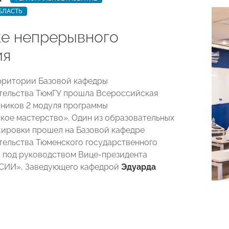
БЛАСТЬ
ке непрерывного
ия
ерритории Базовой кафедры
тельства ТюмГУ прошла Всероссийская
тников 2 модуля программы
кое мастерство». Один из образовательных
ировки прошел на Базовой кафедре
ельства Тюменского государственного
 под руководством Вице-президента
ИИ», Заведующего кафедрой
Эдуарда