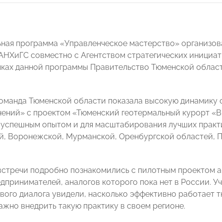
ная программа «Управленческое мастерство» организо
АНХиГС совместно с Агентством стратегических инициат
мках данной программы Правительство Тюменской област
команда Тюменской области показала высокую динамику 
ений» с проектом «Тюменский геотермальный курорт «В С
 успешным опытом и для масштабирования лучших практи
й, Воронежской, Мурманской, Оренбургской областей, П
 встречи подробно познакомились с пилотным проектом 
дпринимателей, аналогов которого пока нет в России. У
вого диалога увидели, насколько эффективно работает 
важно внедрить такую практику в своем регионе.