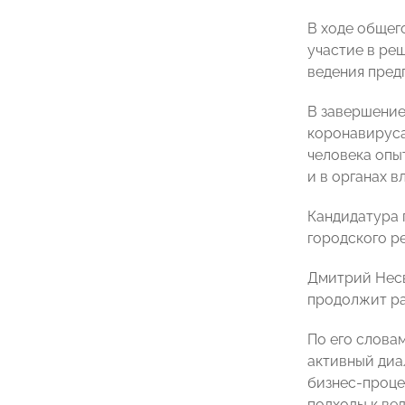
В ходе общег
участие в ре
ведения пред
В завершение
коронавируса
человека опы
и в органах 
Кандидатура 
городского р
Дмитрий Несв
продолжит ра
По его слова
активный диа
бизнес-проце
подходы к ве