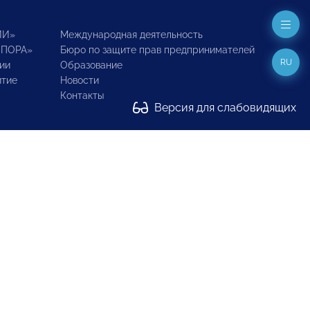
ИИ»
Международная деятельность
ОПОРА»
Бюро по защите прав предпринимателей
RU
ии
Образование
итие
Новости
Контакты
Версия для слабовидящих