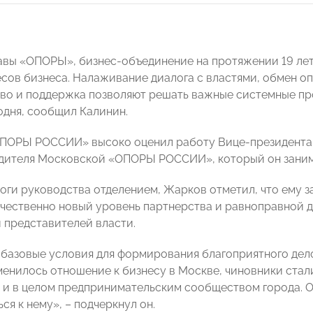
авы «ОПОРЫ», бизнес-объединение на протяжении 19 лет
есов бизнеса. Налаживание диалога с властями, обмен 
во и поддержка позволяют решать важные системные про
одня, сообщил Калинин.
ОПОРЫ РОССИИ» высоко оценил работу Вице-президента
дителя Московской «ОПОРЫ РОССИИ», который он занима
оги руководства отделением, Жарков отметил, что ему за
ачественно новый уровень партнерства и равноправной 
 представителей власти.
 базовые условия для формирования благоприятного дело
менилось отношение к бизнесу в Москве, чиновники стал
 и в целом предпринимательским сообществом города. О
я к нему», – подчеркнул он.