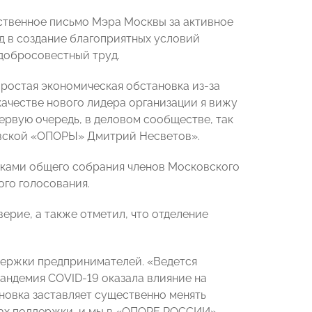
ственное письмо Мэра Москвы за активное
д в создание благоприятных условий
добросовестный труд.
ростая экономическая обстановка из-за
качестве нового лидера организации я вижу
ервую очередь, в деловом сообществе, так
ковской «ОПОРЫ» Дмитрий Несветов».
ками общего собрания членов Московского
го голосования.
ерие, а также отметил, что отделение
ддержки предпринимателей. «Ведется
андемия COVID-19 оказала влияние на
новка заставляет существенно менять
рах поддержки, и мы в «ОПОРЕ РОССИИ»,