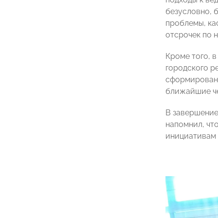
безусловно, 
проблемы, ка
отсрочек по 
Кроме того, 
городского р
сформирован 
ближайшие че
В завершени
напомнил, чт
инициативам 