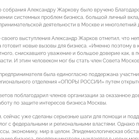
о собрания Александру Жаркову было вручено Благодар
шении системных проблем бизнеса, большой личный вкла
принимательской деятельности в Москве и многолетний 
 своего выступления Александр Жарков отметил, что неп
 готовит новые вызовы для бизнеса. «Именно поэтому в 
тного, снискавшего уважение и большое доверие как, в п
власти. И этим человеком мог бы стать член Совета Мос
предпринимателя была единогласно поддержана участни
егионального отделения «ОПОРЫ РОССИИ» путем открыто
етов поблагодарил членов организации за оказанное дов
боту по защите интересов бизнеса Москвы.
м, сейчас уже сделаны серьезные шаги для помощи и по
лог с федеральными и региональными властями. Однако п
ссы, экономику, мир в целом. Эпидемиологическая обста
дению бизнеса, предприниматели нуждаются в новых ме