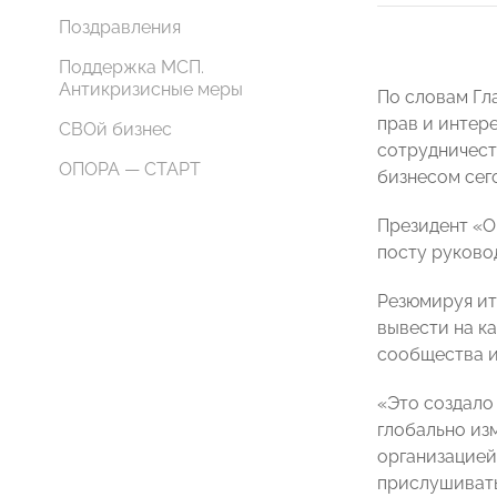
Поздравления
Поддержка МСП.
Антикризисные меры
По словам Гл
прав и интер
СВОй бизнес
сотрудничест
ОПОРА — СТАРТ
бизнесом сег
Президент «
посту руково
Резюмируя ит
вывести на к
сообщества и
«Это создало
глобально из
организацией
прислушиватьс