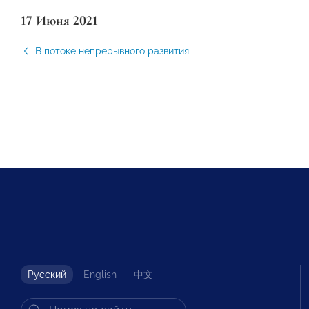
17 Июня 2021
В потоке непрерывного развития
Русский
English
中文