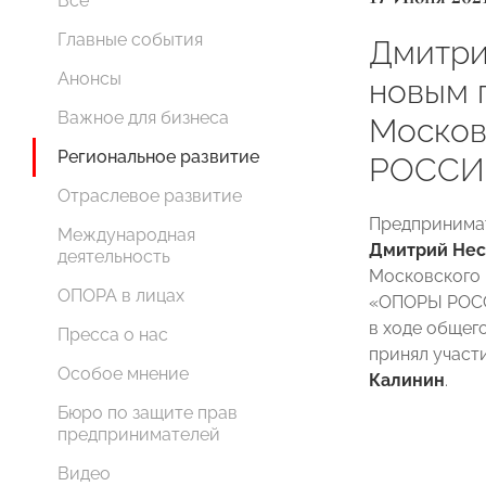
Все
Главные события
Дмитри
Анонсы
новым 
Важное для бизнеса
Моско
Региональное развитие
РОССИ
Отраслевое развитие
Предпринимат
Международная
Дмитрий Нес
деятельность
Московского 
ОПОРА в лицах
«ОПОРЫ РОССИ
в ходе общег
Пресса о нас
принял учас
Особое мнение
Калинин
.
Бюро по защите прав
предпринимателей
Видео