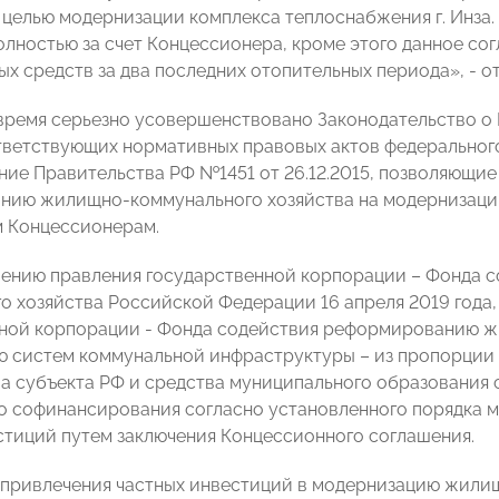
 целью модернизации комплекса теплоснабжения г. Инза
олностью за счет Концессионера, кроме этого данное со
ых средств за два последних отопительных периода», - о
время серьезно усовершенствовано Законодательство о
тветствующих нормативных правовых актов федерального
ние Правительства РФ №1451 от 26.12.2015, позволяющие
нию жилищно-коммунального хозяйства на модернизаци
 Концессионерам.
ению правления государственной корпорации – Фонда
о хозяйства Российской Федерации 16 апреля 2019 года
ной корпорации - Фонда содействия реформированию ж
 систем коммунальной инфраструктуры – из пропорции 6
ва субъекта РФ и средства муниципального образования
о софинансирования согласно установленного порядка м
стиций путем заключения Концессионного соглашения.
привлечения частных инвестиций в модернизацию жили