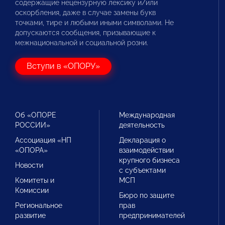
содержащие нецензурную лексику и/или
оскорбления, даже в случае замены букв
точками, тире и любыми иными символами. Не
допускаются сообщения, призывающие к
межнациональной и социальной розни.
Вступи в «ОПОРУ»
Об «ОПОРЕ
Международная
РОССИИ»
деятельность
Ассоциация «НП
Декларация о
«ОПОРА»
взаимодействии
крупного бизнеса
Новости
с субъектами
Комитеты и
МСП
Комиссии
Бюро по защите
Региональное
прав
развитие
предпринимателей