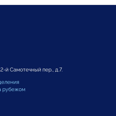
 2-й Самотечный пер., д.7.
деления
а рубежом