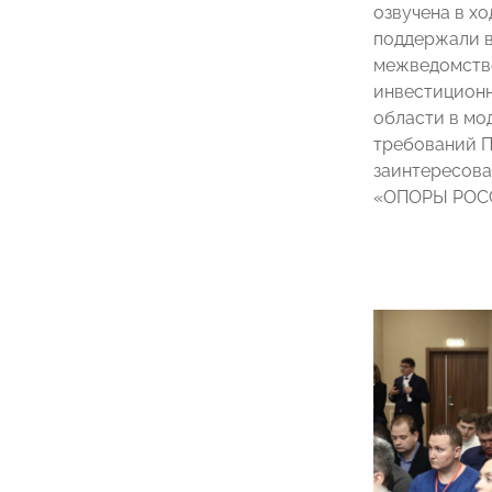
озвучена в хо
поддержали в
межведомстве
инвестиционн
области в мо
требований П
заинтересова
«ОПОРЫ РО