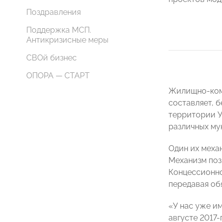
Поздравления
Поддержка МСП.
Антикризисные меры
СВОй бизнес
ОПОРА — СТАРТ
Жилищно-комм
составляет, 
территории У
различных му
Один их меха
Механизм поз
Концессионно
передавая об
«У нас уже и
августе 2017