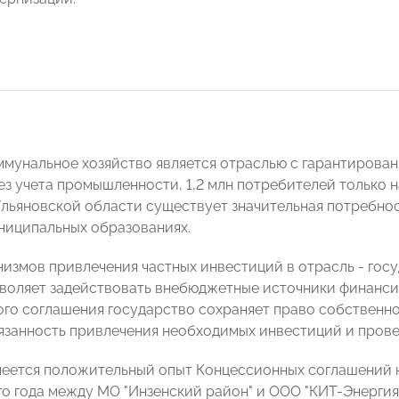
унальное хозяйство является отраслью с гарантирован
без учета промышленности, 1,2 млн потребителей только 
льяновской области существует значительная потребнос
ниципальных образованиях.
низмов привлечения частных инвестиций в отрасль - гос
воляет задействовать внебюджетные источники финанси
го соглашения государство сохраняет право собственн
язанность привлечения необходимых инвестиций и прове
меется положительный опыт Концессионных соглашений н
-го года между МО "Инзенский район" и ООО "КИТ-Энерги