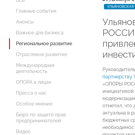
Все
УЛЬЯНОВСКАЯ
Главные события
Ульяно
Анонсы
РОССИ
Важное для бизнеса
привле
Региональное развитие
инвест
Отраслевое развитие
Международная
Руководитель
деятельность
партнерству
ОПОРА в лицах
«ОПОРЫ РОСС
инициативой 
Пресса о нас
модернизаци
Особое мнение
отметил, что
актуальна в 
Бюро по защите прав
бюджетных ср
предпринимателей
необходимост
Видео
проектов мод