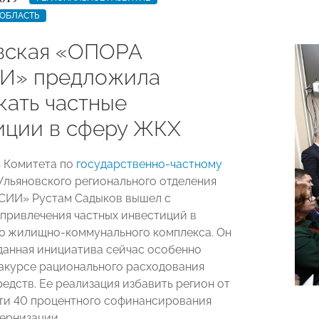
 ОБЛАСТЬ
вская «ОПОРА
И» предложила
кать частные
иции в сферу ЖКХ
 Комитета по
государственно-частному
Ульяновского регионального отделения
ИИ» Рустам Садыков вышел с
привлечения частных инвестиций в
ю жилищно-коммунального комплекса. Он
 данная инициатива сейчас особенно
ракурсе рационального расходования
едств. Ее реализация избавить регион от
и 40 процентного софинансирования
ернизации.