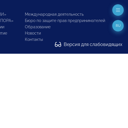
ИИ»
Международная деятельность
ОПОРА»
Бюро по защите прав предпринимателей
RU
ии
Образование
итие
Новости
Контакты
Версия для слабовидящих