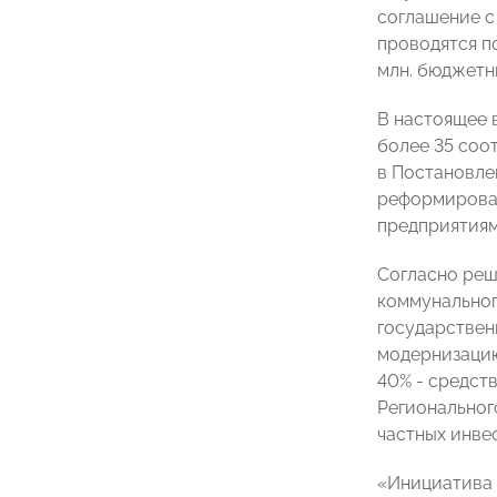
соглашение с
проводятся п
млн. бюджетн
В настоящее 
более 35 соо
в Постановле
реформирова
предприятиям
Согласно реш
коммунальног
государствен
модернизацию
40% - средст
Региональног
частных инве
«Инициатива 