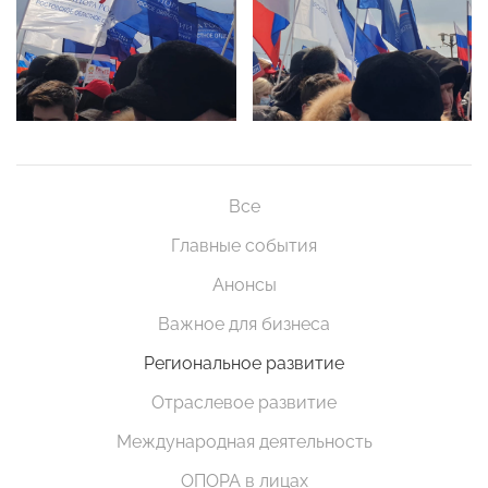
Все
Главные события
Анонсы
Важное для бизнеса
Региональное развитие
Отраслевое развитие
Международная деятельность
ОПОРА в лицах