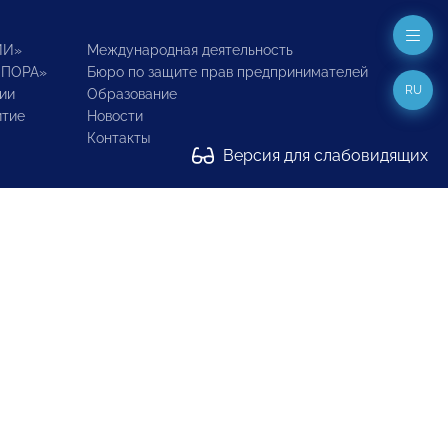
ИИ»
Международная деятельность
ОПОРА»
Бюро по защите прав предпринимателей
RU
ии
Образование
итие
Новости
Контакты
Версия для слабовидящих