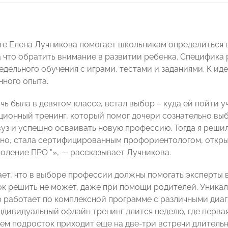
те Елена Лучникова помогает школьникам определиться 
а что обратить внимание в развитии ребенка. Специфика 
недельного обучения с играми, тестами и заданиями. К и
нного опыта.
чь была в девятом классе, встал выбор – куда ей пойти 
ионный тренинг, который помог дочери сознательно выбр
уз и успешно осваивать новую профессию. Тогда я реши
но, стала сертифицированным профориентологом, откры
коление ПРО "», — рассказывает Лучникова.
ает, что в выборе профессии должны помогать эксперты 
ок решить не может, даже при помощи родителей. Уникал
тр работает по комплексной программе с различными диа
дивидуальный офлайн тренинг длится неделю, где первая
тем подросток приходит еще на две-три встречи длительн