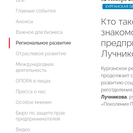
Все
КУРГАНСКАЯ О
Главные события
Кто та
Анонсы
знаком
Важное для бизнеса
предпр
Региональное развитие
Лучник
Отраслевое развитие
Международная
Курганское 
деятельность
продолжает с
ОПОРА в лицах
развитию соц
реготделения
Пресса о нас
Лучникова
, 
Особое мнение
«Поколение П
Бюро по защите прав
предпринимателей
Видео