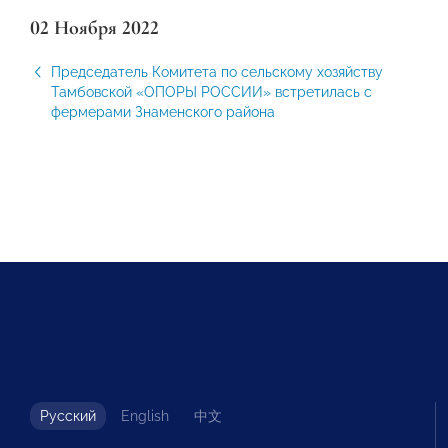
02 Ноября 2022
Председатель Комитета по сельскому хозяйству
Тамбовской «ОПОРЫ РОССИИ» встретилась с
фермерами Знаменского района
Русский
English
中文