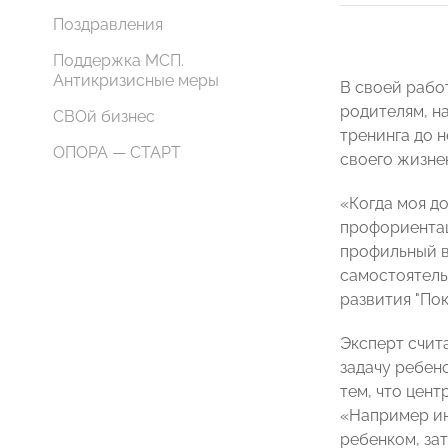
Поздравления
Поддержка МСП.
Антикризисные меры
В своей рабо
родителям, н
СВОй бизнес
тренинга до 
ОПОРА — СТАРТ
своего жизне
«Когда моя до
профориентац
профильный в
самостоятель
развития "По
Эксперт счит
задачу ребен
тем, что цен
«Например ин
ребенком, за