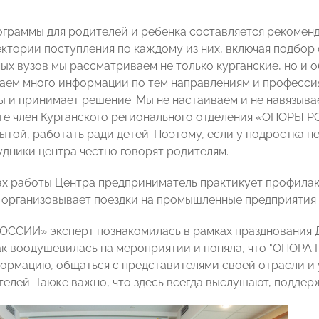
ограммы для родителей и ребенка составляется рекомен
ектории поступления по каждому из них, включая подбор
ых вузов мы рассматриваем не только курганские, но и 
даем много информации по тем направлениям и профессия
ы и принимает решение. Мы не настаиваем и не навязыв
те член Курганского регионального отделения «ОПОРЫ Р
ытой, работать ради детей. Поэтому, если у подростка н
удники центра честно говорят родителям.
ах работы Центра предприниматель практикует профилак
 организовывает поездки на промышленные предприятия 
ССИИ» эксперт познакомилась в рамках празднования 
так воодушевилась на мероприятии и поняла, что "ОПОРА
ормацию, общаться с представителями своей отрасли и 
елей. Также важно, что здесь всегда выслушают, поддер