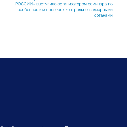
РОССИИ» выступило организатором семинара по
особенностям проверок контрольно-надзорными
органами