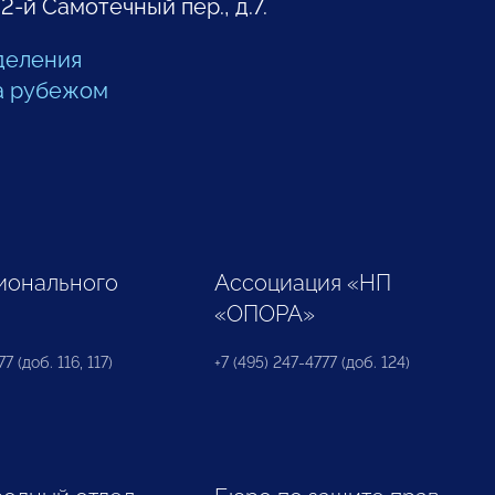
 2-й Самотечный пер., д.7.
деления
а рубежом
ионального
Ассоциация «НП
«ОПОРА»
7 (доб. 116, 117)
+7 (495) 247-4777 (доб. 124)