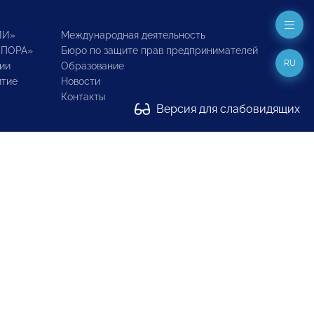
ИИ»
Международная деятельность
ОПОРА»
Бюро по защите прав предпринимателей
RU
ии
Образование
итие
Новости
Контакты
Версия для слабовидящих