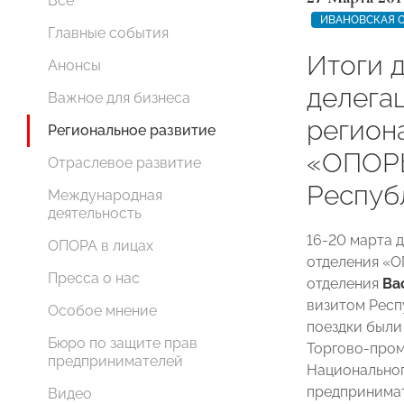
Все
ИВАНОВСКАЯ 
Главные события
Итоги 
Анонсы
делега
Важное для бизнеса
регион
Региональное развитие
«ОПОР
Отраслевое развитие
Респуб
Международная
деятельность
16-20 марта 
ОПОРА в лицах
отделения «О
Пресса о нас
отделения
Ва
визитом Респ
Особое мнение
поездки были
Бюро по защите прав
Торгово-пром
предпринимателей
Национальног
предпринимат
Видео