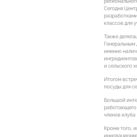
региональног
Сегодня Цент
разработками 
классов для 
Также делега
Генеральным 
именно налич
ингредиентов
и сельского х
Итогом встре
посуды для с
Большой инте
работающего 
членов клуба 
Кроме того, 
инновационно