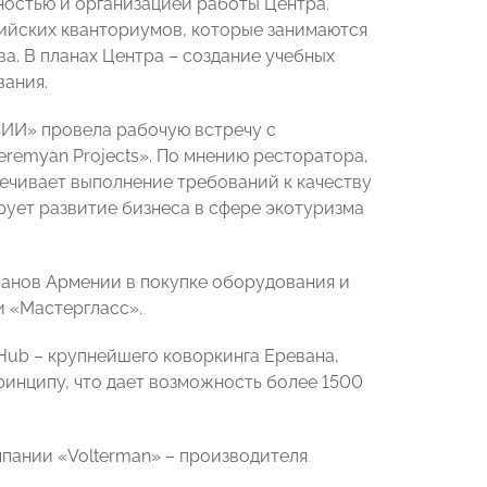
остью и организацией работы Центра.
сийских кванториумов, которые занимаются
ва. В планах Центра – создание учебных
вания.
ИИ» провела рабочую встречу с
remyan Projects». По мнению ресторатора,
ечивает выполнение требований к качеству
рует развитие бизнеса в сфере экотуризма
ранов Армении в покупке оборудования и
и «Мастергласс».
Hub – крупнейшего коворкинга Еревана,
инципу, что дает возможность более 1500
пании «Volterman» – производителя