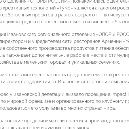
о отделения «ОПОРЫ РОССИИ» познакомилась с деятельн
р креативных технологий «Тумо» является аналогом рос
собственных проектов в разных сферах от IT до искусст
учащихся среднего профессионального и высшего образо
ция Ивановского регионального отделения «ОПОРЫ РОСС
директором и учредителем сети ресторанов Армении «Ye
ие собственного производства продуктов питания обесп
, а также дает дополнительные рабочие места и стимули
озяйства в маленьких городах и уникальных селениях.
чи стала заинтересованность представителя сети ресто
ети своих предприятий от Ивановской торговой компани
рес у ивановской делегации вызвало посещение Impact 
по мировой франшизе и организованного по клубному пр
пользоваться его услугами во многих странах мира.
ивановские предприниматели посетили производство ком
й кожгалантереи и «умных кошельков».