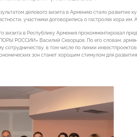
зультатом делового визита в Армению стало развитие к
астности, участники договорились о гастролях хора им. 
го визита в Республику Армения прокомментировал пред
ПОРЫ РОССИИ» Василий Скворцов. По его словам, армя
у сотрудничеству, в том числе по линии инвестпроектов.
ономических зон станет хорошим стимулом для развити