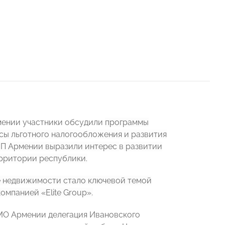
мении участники обсудили
программы
сы льготного налогообложения и развития
ТПП Армении выразили интерес
в
развитии
ерритории республики.
е недвижимости стало ключевой темой
мпанией «Elite Group».
UMO Армении делегация Ивановского