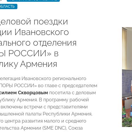
ОБЛАСТЬ
деловой поездки
ции Ивановского
ального отделения
Ы РОССИИ» в
лику Армения
делегация Ивановского регионального
ПОРЫ РОССИИ» во главе с председателем
силием Скворцовым
посетила с деловым
ублику Армения. В программу рабочей
 включены встречи с представителями
ышленной палаты Республики Армения,
о центра развития малого и среднего
ельства Армении (SME DNC), Союза