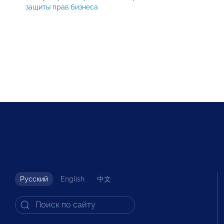
защиты прав бизнеса
Русский
English
中文