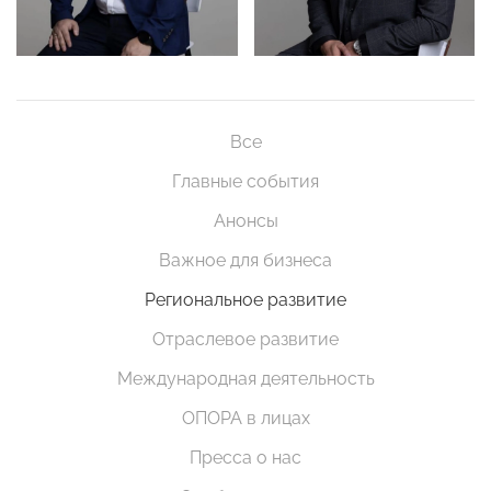
Все
Главные события
Анонсы
Важное для бизнеса
Региональное развитие
Отраслевое развитие
Международная деятельность
ОПОРА в лицах
Пресса о нас