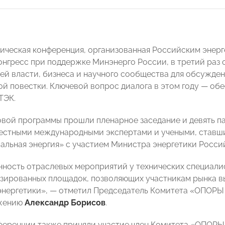
ическая конференция, организованная Российским энерг
нгресс при поддержке Минэнерго России, в третий раз 
ей власти, бизнеса и научного сообщества для обсужде
ой повестки. Ключевой вопрос диалога в этом году — об
ТЭК.
овой программы прошли пленарное заседание и девять п
вестными международными экспертами и учеными, став
альная энергия» с участием Министра энергетики Росс
ность отраслевых мероприятий у технических специали
зированных площадок, позволяющих участникам рынка 
энергетики», — отметил Председатель Комитета «ОПОР
жению
Александр Борисов
.
ференции также приняли участие член Комитета «ОПОР