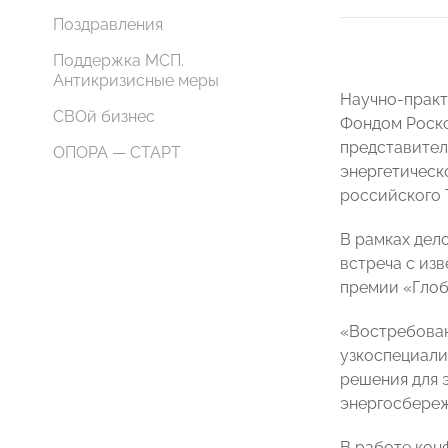
Поздравления
Поддержка МСП.
Антикризисные меры
Научно-практ
СВОй бизнес
Фондом Роско
представител
ОПОРА — СТАРТ
энергетическ
российского 
В рамках дел
встреча с из
премии «Глоб
«Востребован
узкоспециали
решения для 
энергосбере
В работе кон