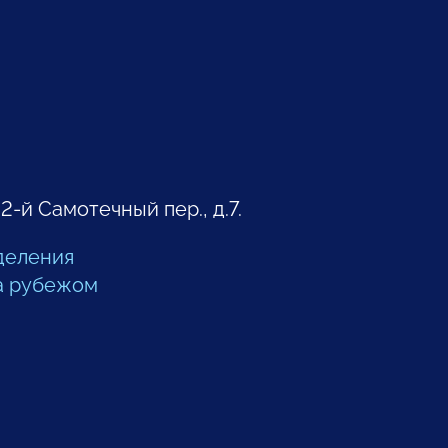
 2-й Самотечный пер., д.7.
деления
а рубежом