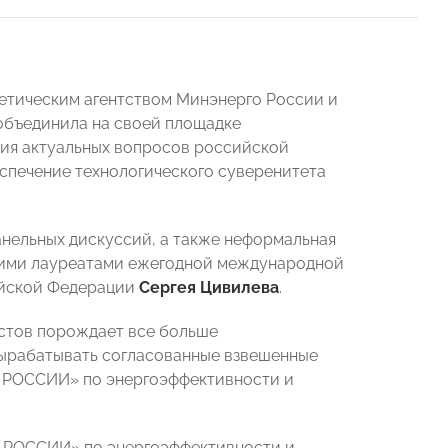
етическим агентством Минэнерго России и
объединила на своей площадке
ния актуальных вопросов российской
еспечение технологического суверенитета
анельных дискуссий, а также неформальная
шими лауреатами ежегодной международной
ийской Федерации
Сергея Цивилева
.
стов порождает все больше
вырабатывать согласованные взвешенные
Ы РОССИИ» по энергоэффективности и
Ы РОССИИ» по энергоэффективности и