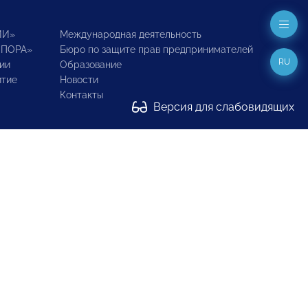
ИИ»
Международная деятельность
ОПОРА»
Бюро по защите прав предпринимателей
RU
ии
Образование
итие
Новости
Контакты
Версия для слабовидящих