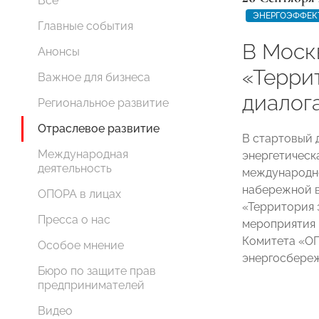
Все
ЭНЕРГОЭФФЕК
Главные события
В Моск
Анонсы
«Терри
Важное для бизнеса
диалог
Региональное развитие
Отраслевое развитие
В стартовый 
Международная
энергетическ
деятельность
международно
набережной в
ОПОРА в лицах
«Территория 
Пресса о нас
мероприятия 
Комитета «О
Особое мнение
энергосбере
Бюро по защите прав
предпринимателей
Видео