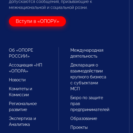
допускаются сообщения, призывающие к
межнациональной и социальной розни.
Вступи в «ОПОРУ»
Об «ОПОРЕ
Международная
РОССИИ»
деятельность
Ассоциация «НП
Декларация о
«ОПОРА»
взаимодействии
крупного бизнеса
Новости
с субъектами
Комитеты и
МСП
Комиссии
Бюро по защите
Региональное
прав
развитие
предпринимателей
Экспертиза и
Образование
Аналитика
Проекты