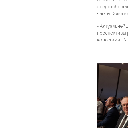
энергосбереж
члены Комит
«Актуальнейш
перспективы 
коллегами. Р