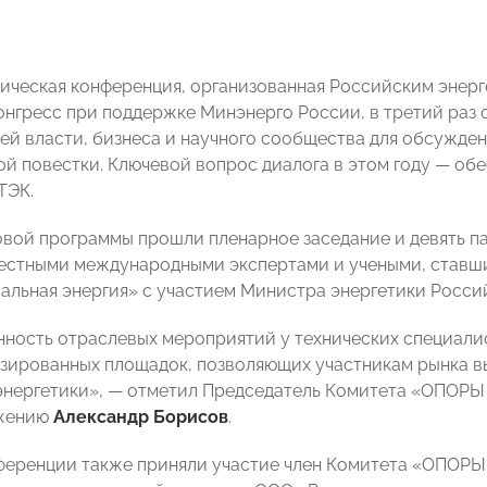
ическая конференция, организованная Российским энерг
нгресс при поддержке Минэнерго России, в третий раз 
ей власти, бизнеса и научного сообщества для обсужде
ой повестки. Ключевой вопрос диалога в этом году — об
ТЭК.
овой программы прошли пленарное заседание и девять п
вестными международными экспертами и учеными, став
альная энергия» с участием Министра энергетики Росс
ность отраслевых мероприятий у технических специали
зированных площадок, позволяющих участникам рынка 
энергетики», — отметил Председатель Комитета «ОПОР
жению
Александр Борисов
.
ференции также приняли участие член Комитета «ОПОР