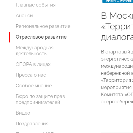
ЭНЕРГОЭФФЕК
Главные события
В Моск
Анонсы
«Терри
Региональное развитие
диалог
Отраслевое развитие
Международная
В стартовый 
деятельность
энергетическ
ОПОРА в лицах
международно
набережной в
Пресса о нас
«Территория 
Особое мнение
мероприятия 
Комитета «О
Бюро по защите прав
энергосбере
предпринимателей
Видео
Поздравления