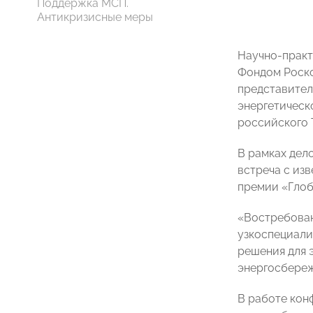
Поддержка МСП.
Антикризисные меры
Научно-практ
Фондом Роско
представител
энергетическ
российского 
В рамках дел
встреча с из
премии «Глоб
«Востребован
узкоспециали
решения для 
энергосбере
В работе кон