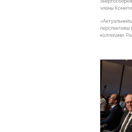
энергосбереж
члены Комит
«Актуальнейш
перспективы 
коллегами. Р