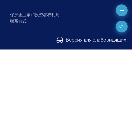
保护企业家和投资者权利局
联系方式
CN
Версия для слабовидящих