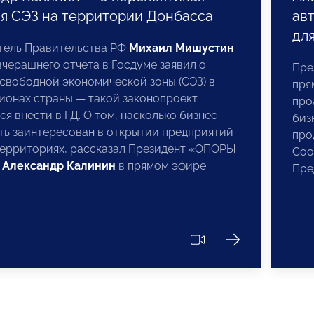
я СЭЗ на территории Донбасса
ав
дл
тель Правительства РФ
Михаил Мишустин
вчерашнего отчета в Госдуме заявил о
Пре
свободной экономической зоны (СЭЗ) в
пря
ионах страны — такой законопроект
про
я внести в ГД. О том, насколько бизнес
биз
ть заинтересован в открытии предприятий
про
территориях, рассказал Президент «ОПОРЫ
Соо
»
Александр Калинин
в прямом эфире
Пре