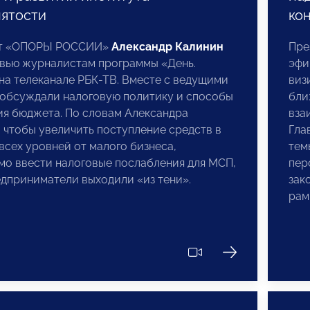
нятости
ко
нт «ОПОРЫ РОССИИ»
Александр Калинин
Пре
рвью журналистам программы «День.
эфи
на телеканале РБК-ТВ. Вместе с ведущими
виз
 обсуждали налоговую политику и способы
бли
ия бюджета. По словам Александра
вза
 чтобы увеличить поступление средств в
Гла
сех уровней от малого бизнеса,
тем
мо ввести налоговые послабления для МСП,
пер
дприниматели выходили «из тени».
зак
рам