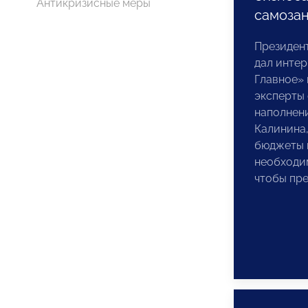
Антикризисные меры
самоза
Президе
дал инте
Главное» 
эксперты
наполнен
Калинина,
бюджеты в
необходи
чтобы пре