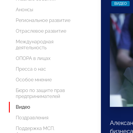
ВИДЕО
Анонсы
Региональное развитие
Отраслевое развитие
Международная
деятельность
ОПОРА в лицах
Пресса о нас
Особое мнение
Бюро по защите прав
предпринимателей
Видео
Поздравления
Алексан
Поддержка МСП.
бизнеса