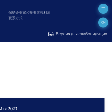
保护企业家和投资者权利局
联系方式
CN
Версия для слабовидящих
Мая 2023