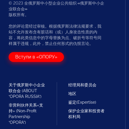
© 2023 全俄罗斯中小型企业公共组织
«
俄罗斯中小企
业联合会
»
版权所有。
您的评论需经过审核。根据俄罗斯法律法规要求，我
站不允许发布含有脏话和（或）人身攻击性质的内
容，将此类信息中的字母替换为点、破折号等符号同
样属于违规，此外，禁止任何形式的仇恨言论。
Вступи в «ОПОРУ»
关于俄罗斯中小企业
经理局和委员会
联合会 (ABOUT
地区
“OPORA RUSSIA”)
鉴定(Expertise)
非营利伙伴关系«支
持» (Non-Profit
保护企业家和投资者
Partnership
权利局
“OPORA”)