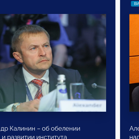
В
др Калинин – об обелении
Ал
 и развитии института
на