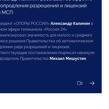
топродления разрешений и лицензий
я МСП
зидент «ОПОРЫ РОССИИ»
Александр Калинин
в
мом эфире телеканала «Россия-24»
анализировал значимость для малого и среднего
несе решения Правительства об автоматическом
длении ряда разрешений и лицензий.
тветствующее постановление подписал накануне
дседатель Правительства
Михаил Мишустин
.