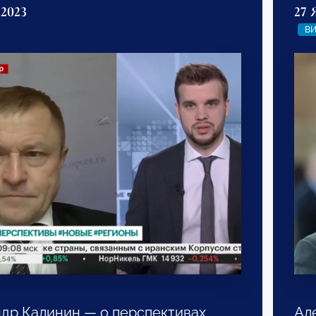
 2023
27 
В
др Калинин — о перспективах
Ал