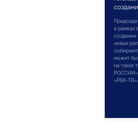
создани
Председа
в рамках 
создании 
новых рег
собираютс
может бы
на таких 
РОССИИ
«РБК-ТВ».