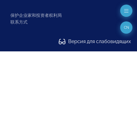
保护企业家和投资者权利局
联系方式
CN
Версия для слабовидящих