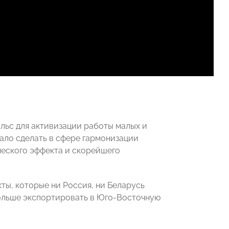
льс для активизации работы малых и
ало сделать в сфере гармонизации
ческого эффекта и скорейшего
ты, которые ни Россия, ни Беларусь
больше экспортировать в Юго-Восточную