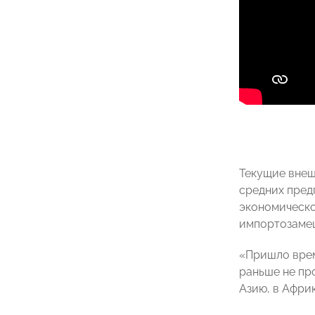
Текущие внеш
средних пред
экономическо
импортозамеще
«Пришло врем
раньше не пр
Азию, в Африк