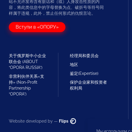
站不允许发布含有脏话和（或）人身攻击性质的内
容，将此类信息中的字母替换为点、破折号等符号同
样属于违规，此外，禁止任何形式的仇恨言论。
Вступи в «ОПОРУ»
关于俄罗斯中小企业
经理局和委员会
联合会 (ABOUT
地区
“OPORA RUSSIA”)
鉴定(Expertise)
非营利伙伴关系«支
持» (Non-Profit
保护企业家和投资者
Partnership
权利局
“OPORA”)
Website developed by —
Flips
Мы используем co