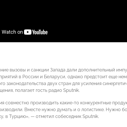
ние вызовы и санкции Запада дали дополнительный импу
приятий в России и Беларуси, однако предстоит еще нем
го законодательства двух стран для усиления синергети
ния, полагает гость радио Sputnik.
я совместно производить какие-то конкурентные продук
оизводили. Вместе нужно думать и о логистике. Нужно 
у, в Турцию», ― отметил собеседник Sputnik.