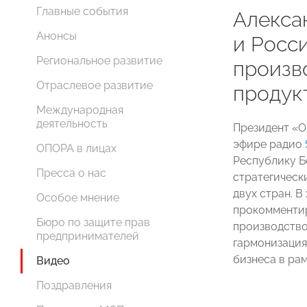
Главные события
Алекса
Анонсы
и Росс
Региональное развитие
произв
Отраслевое развитие
продук
Международная
деятельность
Президент 
эфире радио
ОПОРА в лицах
Республику Б
Пресса о нас
стратегическ
двух стран. 
Особое мнение
прокомментир
Бюро по защите прав
производство
предпринимателей
гармонизация
бизнеса в ра
Видео
Поздравления