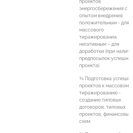
проектов
энергосбережения с
опытом внедрения:
положительным - для
массового
тиражирования,
негативным – для
доработки (при налич
предпосылок успешно
проекта).
¾ Подготовка успешны
проектов к массовому
тиражированию -
создание типовых
договоров, типовых
проектов, финансовых
схем.