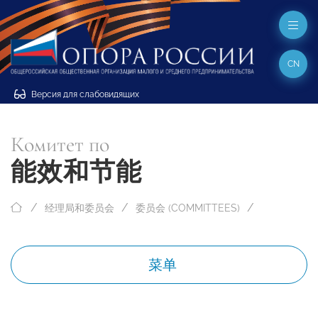
CN
Версия для слабовидящих
Комитет по
能效和节能
经理局和委员会
委员会 (COMMITTEES)
菜单