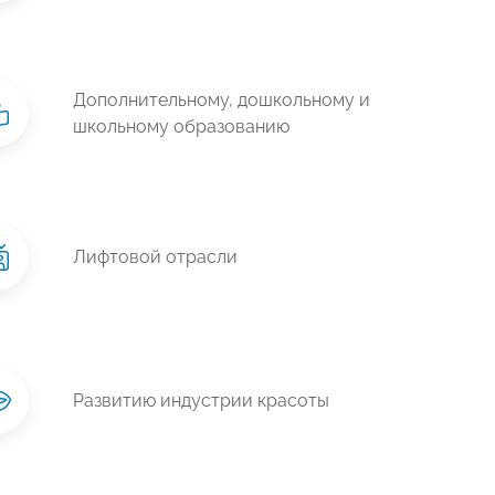
Дополнительному, дошкольному и
школьному образованию
Лифтовой отрасли
Развитию индустрии красоты