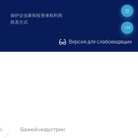
保护企业家和投资者权利局
联系方式
CN
Версия для слабовидящих
Банной индустрии