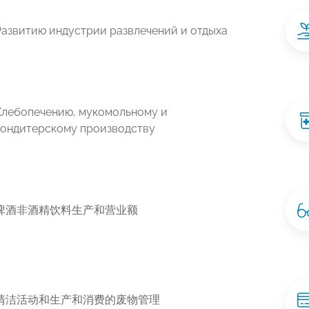
Развитию индустрии развлечений и отдыха
Хлебопечению, мукомольному и
кондитерскому производству
啤酒非酒精饮料生产和营业额
清洁活动和生产和消费的废物管理