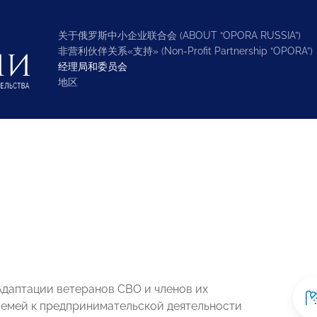
关于俄罗斯中小企业联合会 (ABOUT “OPORA RUSSIA”)
非营利伙伴关系«支持» (Non-Profit Partnership “OPORA”)
经理局和委员会
地区
Адаптации ветеранов СВО и членов их
семей к предпринимательской деятельности