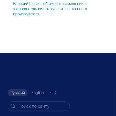
Валерий Шагаев об импортозамещении и
законодательном статусе отечественного
производителя.
Русский
English
中文