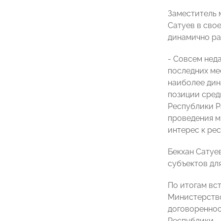
Заместитель 
Сатуев в сво
динамично ра
- Совсем нед
последних ме
наиболее дин
позиции сред
Республики Р
проведения м
интерес к ре
Бекхан Сатуе
субъектов для
По итогам в
Министерство
договореннос
Республики.