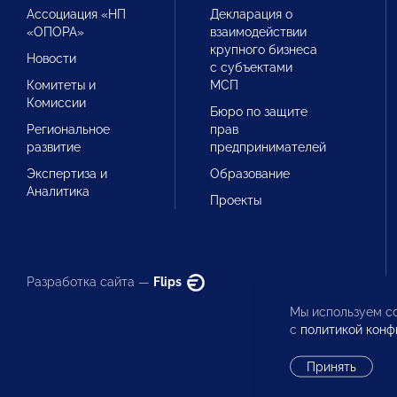
Ассоциация «НП
Декларация о
«ОПОРА»
взаимодействии
крупного бизнеса
Новости
с субъектами
Комитеты и
МСП
Комиссии
Бюро по защите
Региональное
прав
развитие
предпринимателей
Экспертиза и
Образование
Аналитика
Проекты
Разработка сайта —
Flips
Мы используем co
с
политикой конф
Принять