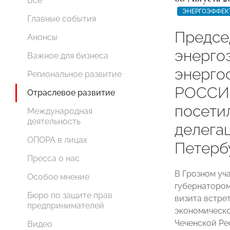
Все
ЭНЕРГОЭФФЕК
Главные события
Предсе
Анонсы
энерго
Важное для бизнеса
энерг
Региональное развитие
РОССИИ
Отраслевое развитие
посети
Международная
деятельность
делегац
ОПОРА в лицах
Петерб
Пресса о нас
В Грозном уч
Особое мнение
губернатором
Бюро по защите прав
визита встре
предпринимателей
экономическо
Чеченской Ре
Видео