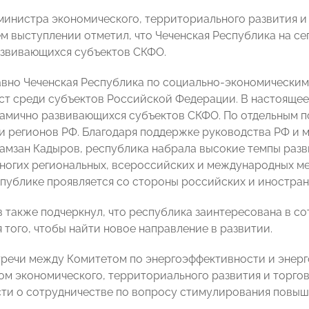
министра экономического, территориального развития и
ем выступлении отметил, что Чеченская Республика на се
звивающихся субъектов СКФО.
авно Чеченская Республика по социально-экономическим
ст среди субъектов Российской Федерации. В настоящее
амично развивающихся субъектов СКФО. По отдельным 
и регионов РФ. Благодаря поддержке руководства РФ и 
амзан Кадыров, республика набрала высокие темпы разв
ногих региональных, всероссийских и международных м
спублике проявляется со стороны российских и иностранн
в также подчеркнул, что республика заинтересована в со
 того, чтобы найти новое направление в развитии.
стречи между Комитетом по энергоэффективности и эн
м экономического, территориального развития и торго
ти о сотрудничестве по вопросу стимулирования повы