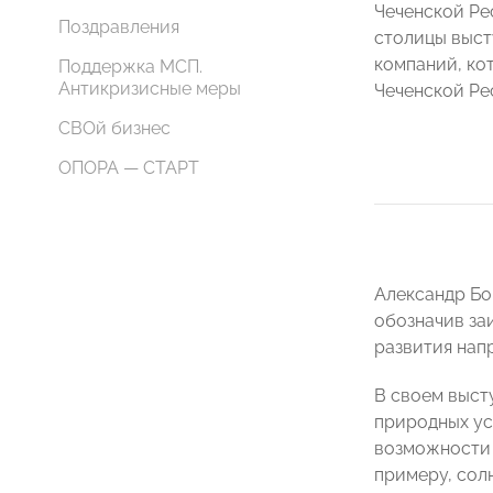
Чеченской Ре
Поздравления
столицы выст
компаний, ко
Поддержка МСП.
Антикризисные меры
Чеченской Ре
СВОй бизнес
ОПОРА — СТАРТ
Александр Б
обозначив за
развития нап
В своем выст
природных ус
возможности 
примеру, сол