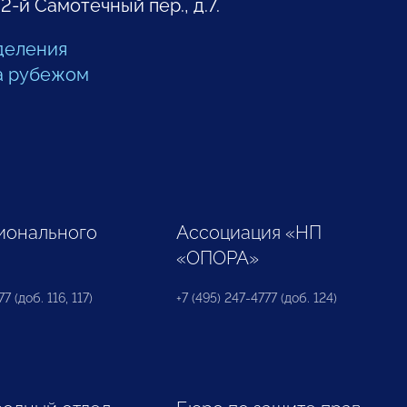
 2-й Самотечный пер., д.7.
деления
а рубежом
ионального
Ассоциация «НП
«ОПОРА»
7 (доб. 116, 117)
+7 (495) 247-4777 (доб. 124)