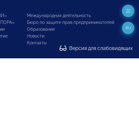
ИИ»
Международная деятельность
ОПОРА»
Бюро по защите прав предпринимателей
RU
ии
Образование
итие
Новости
Контакты
Версия для слабовидящих