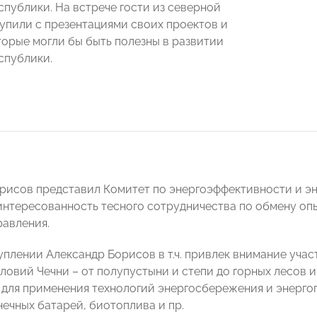
спублики. На встрече гости из северной
упили с презентациями своих проектов и
торые могли бы быть полезны в развитии
спублики.
орисов представил Комитет по энергоэффективности и
интересованность тесного сотрудничества по обмену опы
равления.
уплении Александр Борисов в т.ч. привлек внимание учас
ловий Чечни – от полупустыни и степи до горных лесов и
для применения технологий энергосбережения и энерго
нечных батарей, биотоплива и пр.