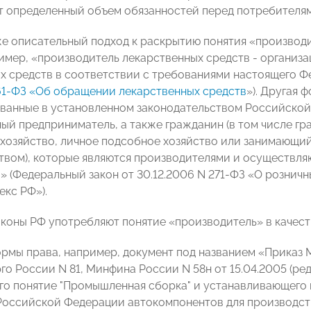
т определенный объем обязанностей перед потребителям
же описательный подход к раскрытию понятия «производ
имер, «производитель лекарственных средств - организ
х средств в соответствии с требованиями настоящего Фе
61-ФЗ
«Об обращении лекарственных средств
»). Другая 
ванные в установленном законодательством Российской
ый предприниматель, а также гражданин (в том числе гр
 хозяйство, личное подсобное хозяйство или занимающи
вом), которые являются производителями и осуществля
» (Федеральный закон от 30.12.2006 N 271-ФЗ «О розничн
екс РФ»).
аконы РФ употребляют понятие «производитель» в качест
рмы права, например, документ под названием «Приказ 
 России N 81, Минфина России N 58н от 15.04.2005 (ред.
о понятие "Промышленная сборка" и устанавливающего п
оссийской Федерации автокомпонентов для производст