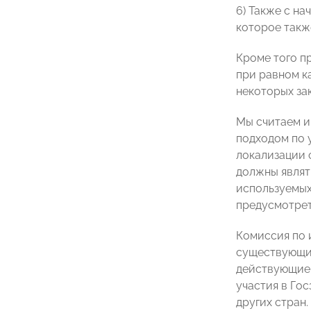
6) Также с н
которое такж
Кроме того п
при равном к
некоторых за
Мы считаем и
подходом по 
локализации 
должны являт
используемых
предусмотрет
Комиссия по
существующих
действующие 
участия в Го
других стран.