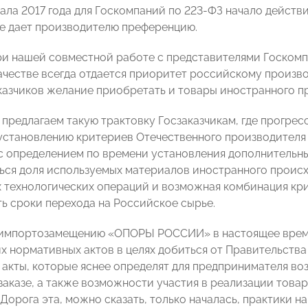
ачала 2017 года для Госкомпаний по 223-ФЗ начало дейст
е дает производителю преференцию.
ри нашей совместной работе с представителями Госкомп
ачестве всегда отдается приоритет российскому произво
казчиков желание приобретать и товары иностранного п
 предлагаем такую трактовку Госзаказчикам, где прогре
установлению критериев Отечественного производителя 
с определением по времени установления дополнительны
ься доля используемых материалов иностранного проис
 технологических операций и возможная комбинация кри
ь сроки перехода на Российское сырье.
 импортозамещению «ОПОРЫ РОССИИ» в настоящее врем
 нормативных актов в целях добиться от Правительства
акты, которые яснее определят для предпринимателя во
сзаказе, а также возможности участия в реализации тов
 Дорога эта, можно сказать, только началась, практики 