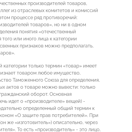
ечественных производителей товаров,
ллег из отраслевых комитетов и комиссий
этом процессе ряд противоречий:
зводителей товаров», но ни в одном
деления понятия «отечественный
 того или иного лица к категории
освенных признаков можно предполагать,
варов».
ой категории только термин «товар» имеет
признает товаром любое имущество,
ьство Таможенного Союза для определения,
ых актов о товаре можно вывести: только
 гражданский оборот. Основная
чь идет о «производителе» вещей) -
нодательно определенный общий термин к
коном «О защите прав потребителей». При
он же «изготовитель») описательно, через
еля». То есть «производитель» - это лицо,