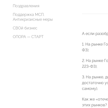
Поздравления
Поддержка МСП.
Антикризисные меры
СВОй бизнес
А если разобр
ОПОРА — СТАРТ
1. На рынке 
ФЗ);
2. На рынке 
223-ФЗ);
3. На рынке,
достаточно ус
самому).
Как же «отеч
этих рынков?