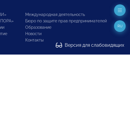
ИИ»
Международная деятельность
ОПОРА»
Бюро по защите прав предпринимателей
RU
ии
Образование
итие
Новости
Контакты
Версия для слабовидящих