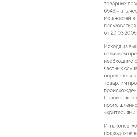
товарных пози
6543)» в кач
мощностей в 
пользоваться
от 29.03.2005 
Исходя из вы
наличием пре
необходимо о
частных случ
определению 
товар, им пр
происхождени
Правительств
промышленнос
«критериями 
И, наконец, 
подход: отеч