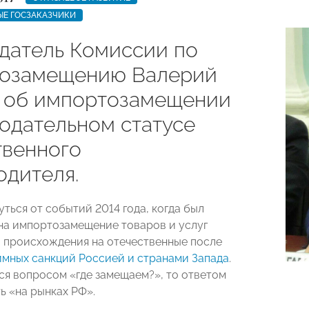
ЫЕ ГОСЗАКАЗЧИКИ
датель Комиссии по
озамещению Валерий
 об импортозамещении
нодательном статусе
твенного
одителя.
ться от событий 2014 года, когда был
 на импортозамещение товаров и услуг
 происхождения на отечественные после
имных санкций Россией и странами Запада
.
ся вопросом «где замещаем?», то ответом
ь «на рынках РФ».