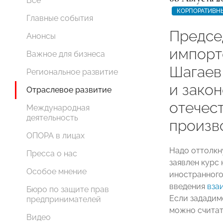
Все
КОРПОРАТИВН
Главные события
Предсе
Анонсы
импорт
Важное для бизнеса
Шагаев
Региональное развитие
и зако
Отраслевое развитие
отечес
Международная
деятельность
произв
ОПОРА в лицах
Надо оттолкну
Пресса о нас
заявлен курс
Особое мнение
иностранного
введения
вза
Бюро по защите прав
Если зададим
предпринимателей
можно считат
Видео