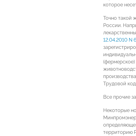
которое несе
Точно такой 
России. Напр
лекарственны
12.04.2010 N 
зарегистриро
индивидуальн
(фермерское)
животноводст
производства
Трудовой код
Все прочие з
Некоторые но
Минпромэнерго
определяющег
территорию Р