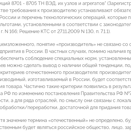
ций 8701 - 8705 ТН ВЭД, их узлов и агрегатов" (Зареги
естве требования к производителю устанавливают обязат
России и перечень технологических операций, которые п
 льготами, установленными в соответствии с законодат
г. N 166; Решение КТС от 27.11.2009 N 130, п. 7.1.1).
шеизложенного, понятие «производитель» не связано со 
дприятия в России. В частных случаях, помимо наличия п
беспечить соблюдение специальных норм, установленных
аев можно сделать вывод о наличии общей тенденции, по
критериев отечественного производителя: производитель
оизводимый, изготавливаемый в России, будет соответс
я товара. Частично такие критерии появились в резул
а РФ по изменению постановления Правительства РФ №729
ти, а для ряда отраслей, по смыслу они связаны с локал
обработки/переработки, достаточной для придания това
хотя значение термина «отечественный» не определено, 
ественным будет являться российское общество, лицо, з