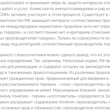
ырабатывает и принимает меры по защите интересов от
 работ и услуг. Комиссия по импортозамещению и ряд ко
И» активно участвуют в этом процессе. Существует в 
авительство РФ защищает интересы «отечественных прои
ли международном нормативно-правовом акте нет опре
ь товаров», и соответственно нет и критериев отнесения
ых производителей товаров». Только по совокупности к
в виду под категорией «отечественный производитель то
данного словосочетания можно сделать вывод, что из эт
ное определение. Так, например, Налоговый кодекс РФ 
ное для реализации, и содержит отсылку на законодател
вар в таможенных правоотношениях. Из различных правов
бъект гражданских прав, предназначенный для введения в
 рассматриваемого термина - слово «производитель» (ре
ного определения не имеет. Максимально близкий, зако
мому понятию - термин «изготовитель» определяется За
закон раскрывает содержание понятия «производитель» (
 основных прав и обязанностей «производителя-изготовит