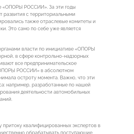
ние «ОПОРЫ РОССИИ». За эти годы
т развития с территориальными
ировались также отраслевые комитеты и
и. Это само по себе уже является
е органами власти по инициативе «ОПОРЫ
орной, в сфере контрольно-надзорных
гивают все предпринимательское
 «ОПОРЫ РОССИИ» в абсолютном
нимала остроту момента. Важно, что эти
са: например, разработанные по нашей
ирования деятельности автомобильных
паний.
му притоку квалифицированных экспертов в
качественно обрабатывать поступающие