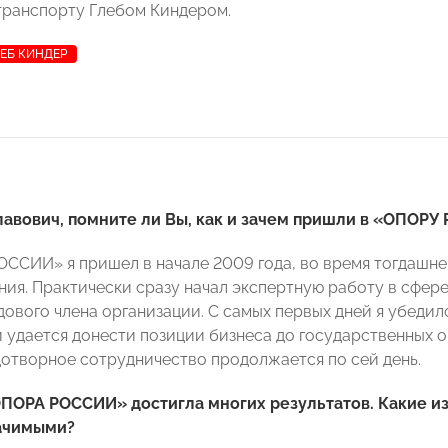
транспорту Глебом Киндером.
ЕБ КИНДЕР
лавович, помните ли Вы, как и зачем пришли в «ОПОР
ОССИИ» я пришел в начале 2009 года, во время тогдашн
ия. Практически сразу начал экспертную работу в сфер
ядового члена организации. С самых первых дней я убед
 удается донести позиции бизнеса до государственных ор
отворное сотрудничество продолжается по сей день.
«ОПОРА РОССИИ» достигла многих результатов. Какие 
ачимыми?