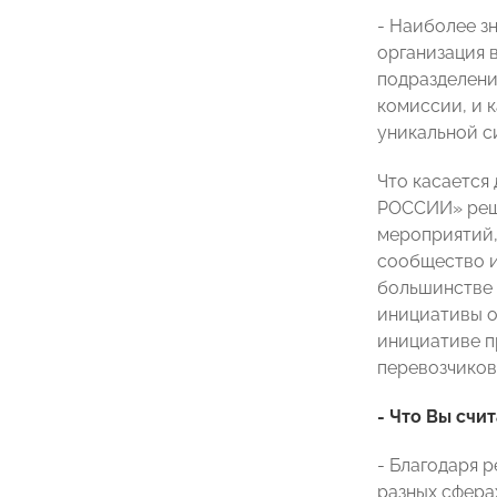
- Наиболее з
организация 
подразделени
комиссии, и 
уникальной с
Что касается
РОССИИ» реше
мероприятий,
сообщество и
большинстве 
инициативы о
инициативе п
перевозчиков,
- Что Вы счи
- Благодаря 
разных сфера