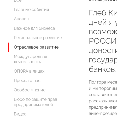
Все
Главные события
Глеб Ки
Анонсы
дней я
Важное для бизнеса
возмож
Региональное развитие
РОССИИ
Отраслевое развитие
донест
Международная
госуда
деятельность
банков,
ОПОРА в лицах
Пресса о нас
Полтора меся
и мы торопим
Особое мнение
составляют ее
Бюро по защите прав
рассказывают
предпринимателей
предпринимат
вице-презид
Видео