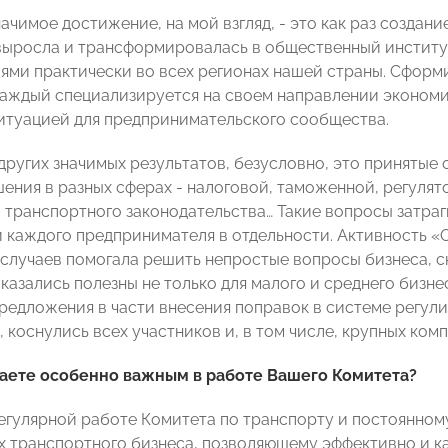
начимое достижение, на мой взгляд, - это как раз созда
выросла и трансформировалась в общественный институ
ями практически во всех регионах нашей страны. Сформ
каждый специализируется на своем направлении экономик
итуацией для предпринимательского сообщества.
 других значимых результатов, безусловно, это приняты
ния в разных сферах - налоговой, таможенной, регулят
 транспортного законодательства… Такие вопросы затра
 каждого предпринимателя в отдельности. Активность
случаев помогала решить непростые вопросы бизнеса, с
казались полезны не только для малого и среднего бизне
редложения в части внесения поправок в системе регул
 коснулись всех участников и, в том числе, крупных ком
таете особенно важным в работе Вашего Комитета?
регулярной работе Комитета по транспорту и постоянно
х транспортного бизнеса, позволяющему эффективно и 