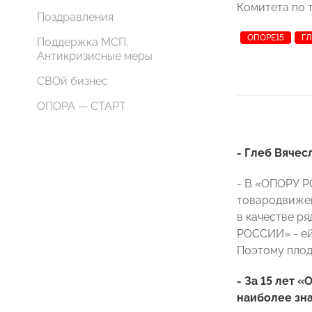
Комитета по 
Поздравления
ОПОРЕ15
ГЛ
Поддержка МСП.
Антикризисные меры
СВОй бизнес
ОПОРА — СТАРТ
- Глеб Вячес
- В «ОПОРУ Р
товародвижен
в качестве р
РОССИИ» - ей
Поэтому плод
- За 15 лет 
наиболее зн