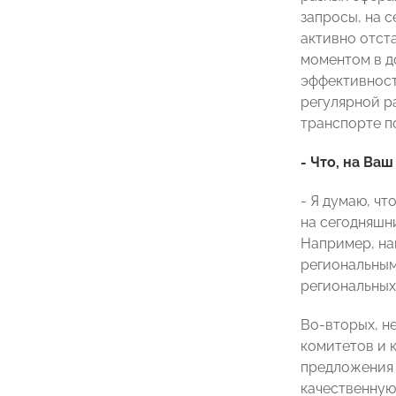
запросы, на 
активно отст
моментом в д
эффективност
регулярной р
транспорте п
- Что, на Ва
- Я думаю, чт
на сегодняшн
Например, на
региональным
региональных
Во-вторых, н
комитетов и 
предложения 
качественную