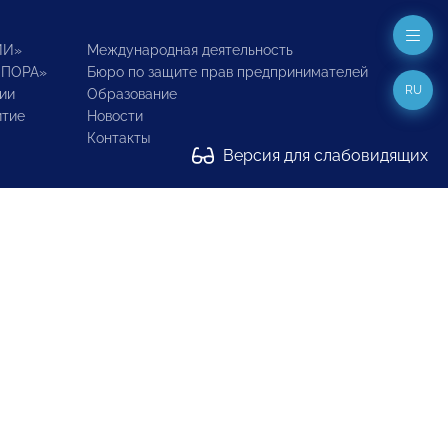
ИИ»
Международная деятельность
ОПОРА»
Бюро по защите прав предпринимателей
RU
ии
Образование
итие
Новости
Контакты
Версия для слабовидящих