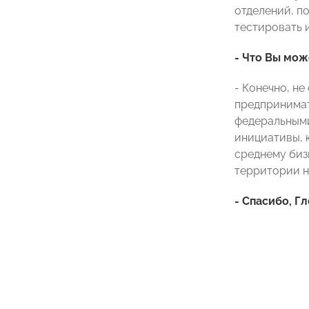
отделений, п
тестировать и
- Что Вы мо
- Конечно, н
предпринимат
федеральными
инициативы, 
среднему биз
территории н
- Спасибо, Г