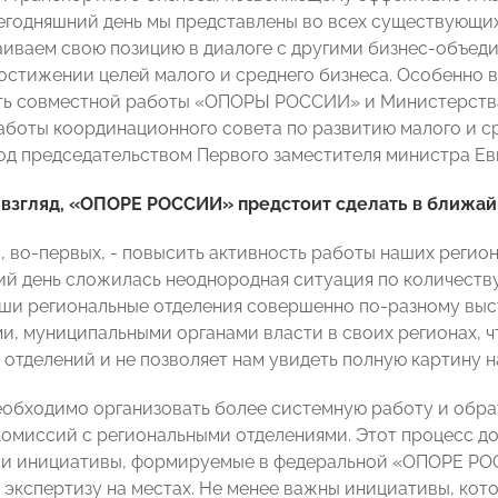
сегодняшний день мы представлены во всех существующих
аиваем свою позицию в диалоге с другими бизнес-объеди
остижении целей малого и среднего бизнеса. Особенно в
ь совместной работы «ОПОРЫ РОССИИ» и Министерства 
аботы координационного совета по развитию малого и с
од председательством Первого заместителя министра Ев
ш взгляд, «ОПОРЕ РОССИИ» предстоит сделать в ближа
о, во-первых, - повысить активность работы наших регио
ий день сложилась неоднородная ситуация по количеству
ши региональные отделения совершенно по-разному выс
и, муниципальными органами власти в своих регионах, ч
 отделений и не позволяет нам увидеть полную картину н
еобходимо организовать более системную работу и обра
комиссий с региональными отделениями. Этот процесс до
и инициативы, формируемые в федеральной «ОПОРЕ РОС
 экспертизу на местах. Не менее важны инициативы, кот