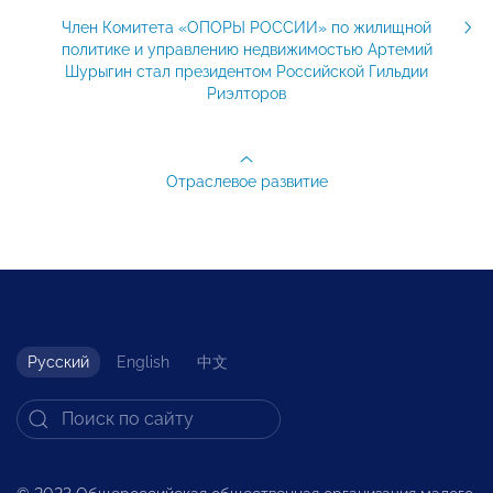
Член Комитета «ОПОРЫ РОССИИ» по жилищной
политике и управлению недвижимостью Артемий
Шурыгин стал президентом Российской Гильдии
Риэлторов
Отраслевое развитие
Русский
English
中文