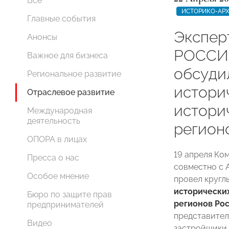
Все
ИСТОРИКО-АРХ
Главные события
Экспер
Анонсы
РОССИИ
Важное для бизнеса
обсуди
Региональное развитие
истори
Отраслевое развитие
истори
Международная
деятельность
регион
ОПОРА в лицах
19 апреля Ко
Пресса о нас
совместно с 
Особое мнение
провел кругл
исторически
Бюро по защите прав
регионов Ро
предпринимателей
представител
Видео
застройщики,