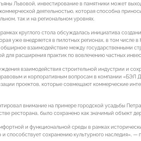
тьяны Львовой, инвестирование в памятники может выход
коммерческой деятельностью, которая способна приноси
льном, так и на региональном уровнях.
в рамках круглого стола обсуждалась инициатива создан
торая уже внедряется в пилотных регионах, в том числе 
 обширное взаимодействие между государственными стр
ой для расширения практик по вовлечению частных инвес
уждения взаимодействия строительной индустрии и сохр
правовым и корпоративным вопросам в компании «БЭЛ 
зации проектов, которые совмещают коммерческие инте
нтировал внимание на примере городской усадьбы Петра 
естве ресторана, было сохранено как значимый объект де
мфортной и функциональной среды в рамках историческ
о и способствует сохранению культурного наследия», — 