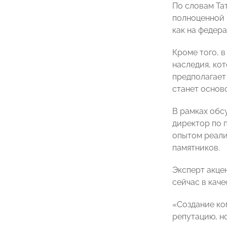
По словам Та
полноценной 
как на федера
Кроме того, 
наследия, ко
предполагает
станет основ
В рамках обс
директор по 
опытом реали
памятников.
Эксперт акце
сейчас в кач
«Создание ко
репутацию, н