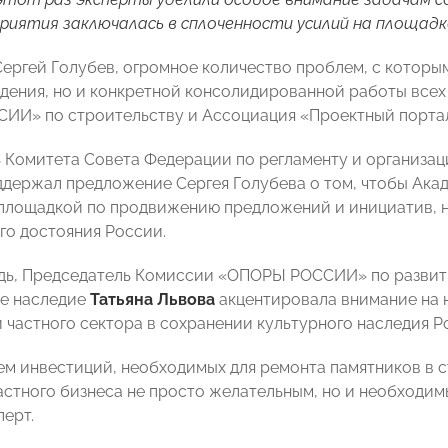
риятия заключалась в сплоченности усилий на площадк
Сергей Голубев, огромное количество проблем, с которы
дения, но и конкретной консолидированной работы всех
И» по строительству и Ассоциация «Проектный портал
 Комитета Совета Федерации по регламенту и организа
держал предложение Сергея Голубева о том, чтобы Акад
площадкой по продвижению предложений и инициатив, н
го достояния России.
дь, Председатель Комиссии «ОПОРЫ РОССИИ» по развит
е наследие
Татьяна Львова
акцентировала внимание на 
и частного сектора в сохранении культурного наследия Р
ем инвестиций, необходимых для ремонта памятников в ст
астного бизнеса не просто желательным, но и необходи
перт.