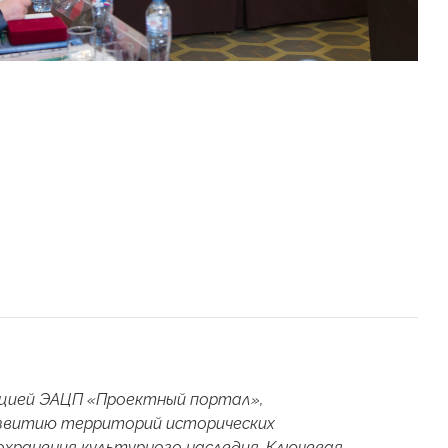
ацией ЭАЦП «Проектный портал»,
азвитию территорий исторических
охранения культурного наследия. Ключевая