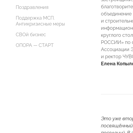
благотворите
Поздравления
объединение 
Поддержка МСП.
и строительн
Антикризисные меры
информацион
СВОй бизнес
круглого сто
РОССИИ» по с
ОПОРА — СТАРТ
Ассоциации 
и ректор ЧУВ
Елена Копыл
Это уже втор
посвящённый
поселений. В