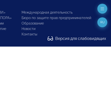
ИИ»
Международная деятельность
ОПОРА»
Бюро по защите прав предпринимателей
RU
ии
Образование
итие
Новости
Контакты
Версия для слабовидящих