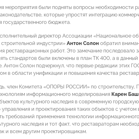
мя мероприятия были подняты вопросы необходимости р
законодательстве, которые упростят интеграцию коммер
ля государственного бюджета.
исполнительный директор Ассоциации «Национальное о
 строительной индустрии»
Антон Солон
обратил вниман
ия реставрационных работ. Это замечание последовало за
ять стандартов были включены в план ТК 400, а в данны
. Антон Солон подчеркнул, что первые редакции этих ГОСТ
ом в области унификации и повышения качества реставр
дь, член Комитета «ОПОРЫ РОССИИ» по строительству,
ехнологиям информационного моделирования
Карен Баш
бъектов культурного наследия в современную городскую
 управления и проектирования таких объектов с учетом
ть требований применения технологии информационног
ьтурного наследия и тот факт, что реставраторам необх
как и всем другим проектировщикам.