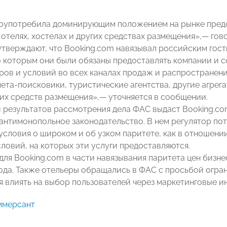
оупотребила доминирующим положением на рынке предо
, отелях, хостелах и других средствах размещения»,— го
утверждают, что Booking.com навязывал российским гос
о которым они были обязаны предоставлять компании и с
ров и условий во всех каналах продаж и распространени
ета-поисковики, туристические агентства, другие агрег
гих средств размещения»,— уточняется в сообщении.
 результатов рассмотрения дела ФАС выдаст Booking.c
нтимонопольное законодательство. В нем регулятор потр
словия о широком и об узком паритете, как в отношении 
ловий, на которых эти услуги предоставляются.
для Booking.com в части навязывания паритета цен биз
года. Также отельеры обращались в ФАС с просьбой огр
 влиять на выбор пользователей через маркетинговые и
ммерсант