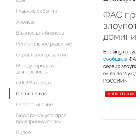
Все
Главные события
ФАС пр
Анонсы
злоупо
Важное для бизнеса
домин
Региональное развитие
Booking нару
Отраслевое развитие
сообщила
ФА
Международная
сервис злоу
деятельность
было возбуж
РОССИИ».
ОПОРА в лицах
Пресса о нас
АЛЕКСЕЙ КОЖ
Особое мнение
Бюро по защите прав
предпринимателей
Видео