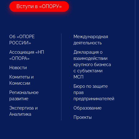
Вступи в «ОПОРУ»
Об «ОПОРЕ
Международная
РОССИИ»
деятельность
Ассоциация «НП
Декларация о
«ОПОРА»
взаимодействии
крупного бизнеса
Новости
с субъектами
Комитеты и
МСП
Комиссии
Бюро по защите
Региональное
прав
развитие
предпринимателей
Экспертиза и
Образование
Аналитика
Проекты