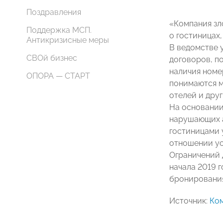
Поздравления
«Компания зл
Поддержка МСП.
о гостиницах
Антикризисные меры
В ведомстве 
СВОй бизнес
договоров, п
наличия номе
ОПОРА — СТАРТ
понимаются м
отелей и дру
На основании
нарушающих а
гостиницами у
отношении ус
Ограничений 
начала 2019 
бронирования
Источник:
Ко