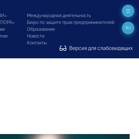
ИИ»
Международная деятельность
ОПОРА»
Бюро по защите прав предпринимателей
RU
ии
Образование
итие
Новости
Контакты
Версия для слабовидящих