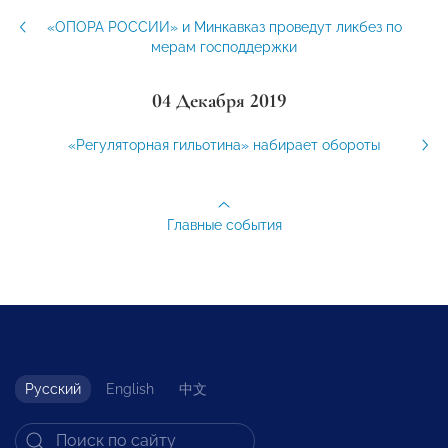
«ОПОРА РОССИИ» и Минкавказ проведут ликбез по
мерам господдержки
04 Декабря 2019
«Регуляторная гильотина» набирает обороты
Главные события
Русский
English
中文