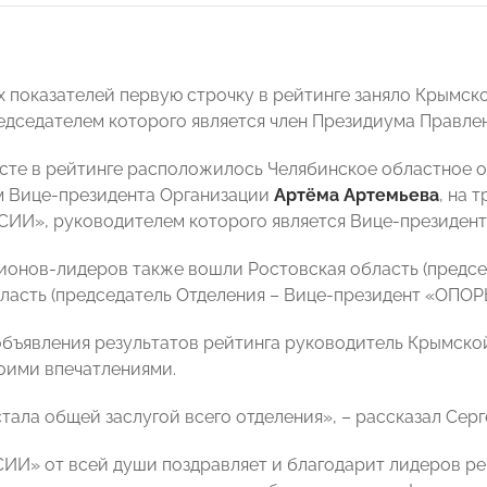
х показателей первую строчку в рейтинге заняло Крымс
едседателем которого является член Президиума Прав
сте в рейтинге расположилось Челябинское областное
 Вице-президента Организации
Артёма Артемьева
, на 
И», руководителем которого является Вице-президен
гионов-лидеров также вошли Ростовская область (предс
ласть (председатель Отделения – Вице-президент «ОП
объявления результатов рейтинга руководитель Крымс
оими впечатлениями.
тала общей заслугой всего отделения», – рассказал Серг
И» от всей души поздравляет и благодарит лидеров ре