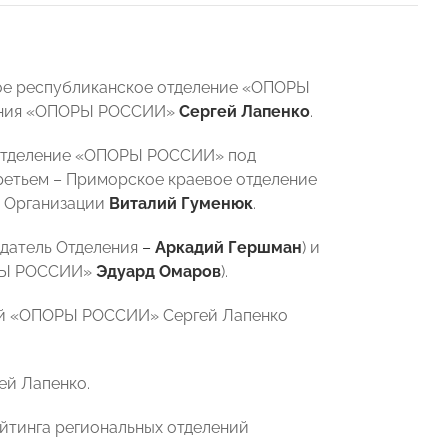
кое республиканское отделение «ОПОРЫ
ления «ОПОРЫ РОССИИ»
Сергей Лапенко
.
 отделение «ОПОРЫ РОССИИ» под
третьем – Приморское краевое отделение
т Организации
Виталий Гуменюк
.
едатель Отделения
–
Аркадий Гершман
) и
ОРЫ РОССИИ»
Эдуард Омаров
).
кой «ОПОРЫ РОССИИ» Сергей Лапенко
ей Лапенко.
йтинга региональных отделений