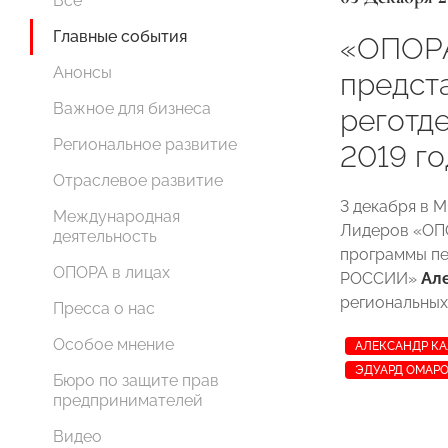
Все
Главные события
«ОПОР
Анонсы
предст
Важное для бизнеса
реготд
Региональное развитие
2019 го
Отраслевое развитие
3 декабря в 
Международная
Лидеров «ОП
деятельность
программы пе
ОПОРА в лицах
РОССИИ»
Ал
региональных
Пресса о нас
Особое мнение
АЛЕКСАНДР К
ЭДУАРД ОМАР
Бюро по защите прав
предпринимателей
Видео