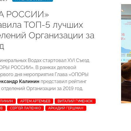
А РОССИИ»
авила ТОП-5 лучших
елений Организации за
д
Минеральных Водах стартовал XVI Съезд
ОРЫ РОССИИ». В рамках деловой
рвого дня мероприятия Глава «ОПОРЫ
ександр Калинин
представил рейтинг
 отделений Организации за 2019 год.
АЛИНИН
АРТЁМ АРТЕМЬЕВ
ВИТАЛИЙ ГУМЕНЮК
ОВ
СЕРГЕЙ ЛАПЕНКО
АРКАДИЙ ГЕРШМАН