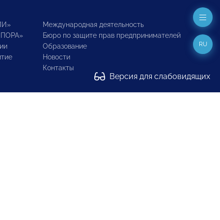
ИИ»
Международная деятельность
ОПОРА»
Бюро по защите прав предпринимателей
RU
ии
Образование
итие
Новости
Контакты
Версия для слабовидящих